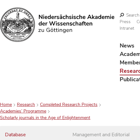
Search
Press
C
Intranet
Search
News
Acade
Membe
Resear
Publica
Home
Research
Completed Research Projects
Academies’ Programme
Scholarly journals in the Age of Enlightenment
Database
Management and Editorial