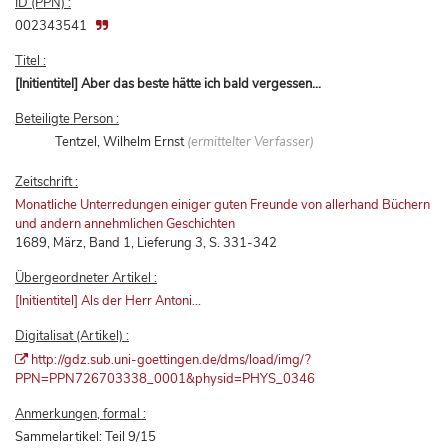
ID (PPN) :
002343541
Titel :
[Initientitel] Aber das beste hätte ich bald vergessen...
Beteiligte Person :
Tentzel, Wilhelm Ernst
(ermittelter Verfasser)
Zeitschrift :
Monatliche Unterredungen einiger guten Freunde von allerhand Büchern
und andern annehmlichen Geschichten
1689, März, Band 1, Lieferung 3, S. 331-342
Übergeordneter Artikel :
[Initientitel] Als der Herr Antoni...
Digitalisat (Artikel) :
http://gdz.sub.uni-goettingen.de/dms/load/img/?
PPN=PPN726703338_0001&physid=PHYS_0346
Anmerkungen, formal :
Sammelartikel: Teil 9/15