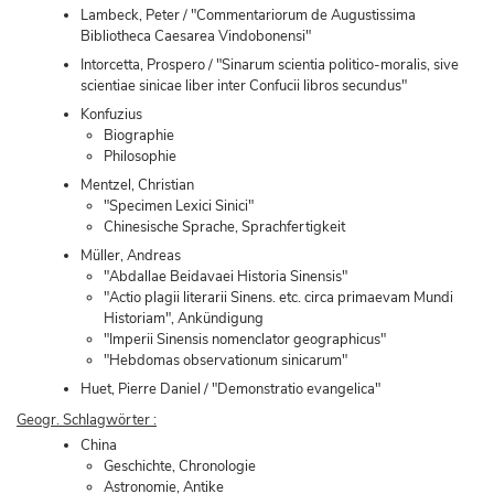
Lambeck, Peter / "Commentariorum de Augustissima
Bibliotheca Caesarea Vindobonensi"
Intorcetta, Prospero / "Sinarum scientia politico-moralis, sive
scientiae sinicae liber inter Confucii libros secundus"
Konfuzius
Biographie
Philosophie
Mentzel, Christian
"Specimen Lexici Sinici"
Chinesische Sprache, Sprachfertigkeit
Müller, Andreas
"Abdallae Beidavaei Historia Sinensis"
"Actio plagii literarii Sinens. etc. circa primaevam Mundi
Historiam", Ankündigung
"Imperii Sinensis nomenclator geographicus"
"Hebdomas observationum sinicarum"
Huet, Pierre Daniel / "Demonstratio evangelica"
Geogr. Schlagwörter :
China
Geschichte, Chronologie
Astronomie, Antike