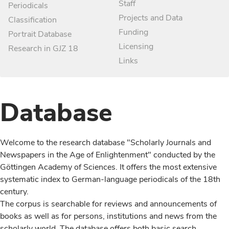
Staff
Periodicals
Projects and Data
Classification
Funding
Portrait Database
Licensing
Research in GJZ 18
Links
Database
Welcome to the research database "Scholarly Journals and
Newspapers in the Age of Enlightenment" conducted by the
Göttingen Academy of Sciences. It offers the most extensive
systematic index to German-language periodicals of the 18th
century.
The corpus is searchable for reviews and announcements of
books as well as for persons, institutions and news from the
scholarly world. The database offers both basic search,