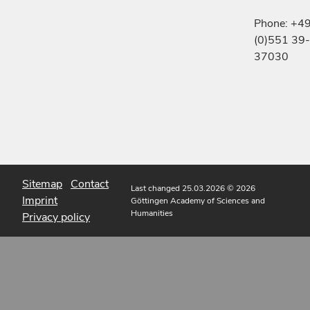
Phone: +4
(0)551 39-
37030
Sitemap
Contact
Last changed 25.03.2026
© 2026
Imprint
Göttingen Academy of Sciences and
Humanities
Privacy policy