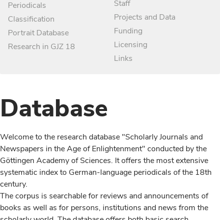
Staff
Periodicals
Projects and Data
Classification
Funding
Portrait Database
Licensing
Research in GJZ 18
Links
Database
Welcome to the research database "Scholarly Journals and
Newspapers in the Age of Enlightenment" conducted by the
Göttingen Academy of Sciences. It offers the most extensive
systematic index to German-language periodicals of the 18th
century.
The corpus is searchable for reviews and announcements of
books as well as for persons, institutions and news from the
scholarly world. The database offers both basic search,