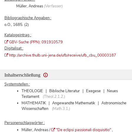
Müller, Andreas
(Verfasser)
Bibliographische Angaben :
o.O., 1685. (2)
Katalogeintrag :
GBV-Suche (PPN): 091910579
Digitalisat :
http://archive.thulb.uni-jena.de/ufb/receive/ufb_cbu_00003187
Inhaltserschließung
Systemstellen :
THEOLOGIE | Biblische Literatur | Exegese | Neues
Testament
(Theol.2.1.2.)
MATHEMATIK | Angewandte Mathematik | Astronomische
Wissenschaften
(Math.3.1.)
Personenschlagwörter :
Müller, Andreas /
"De eclipsi passionali disquisitio"
,