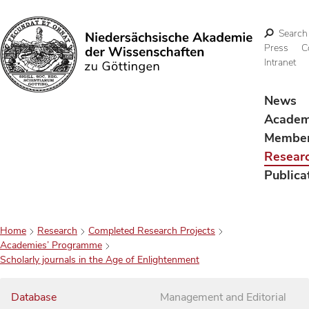
Search
Press
C
Intranet
Search
News
Acade
Membe
Resear
Publica
Home
Research
Completed Research Projects
Academies’ Programme
Scholarly journals in the Age of Enlightenment
Database
Management and Editorial