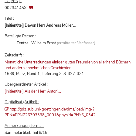
ID (PPN) :
00234145X
Titel :
[Initientitel] Davon Herr Andreas Müller...
Beteiligte Person :
Tentzel, Wilhelm Ernst
(ermittelter Verfasser)
Zeitschrift :
Monatliche Unterredungen einiger guten Freunde von allerhand Büchern
und andern annehmlichen Geschichten
1689, März, Band 1, Lieferung 3, S. 327-331
Übergeordneter Artikel :
[Initientitel] Als der Herr Antoni...
Digitalisat (Artikel) :
http://gdz.sub.uni-goettingen.de/dms/load/img/?
PPN=PPN726703338_0001&physid=PHYS_0342
Anmerkungen, formal :
Sammelartikel: Teil 8/15