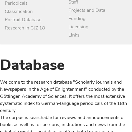
Staff
Periodicals
Projects and Data
Classification
Funding
Portrait Database
Licensing
Research in GJZ 18
Links
Database
Welcome to the research database "Scholarly Journals and
Newspapers in the Age of Enlightenment" conducted by the
Göttingen Academy of Sciences. It offers the most extensive
systematic index to German-language periodicals of the 18th
century.
The corpus is searchable for reviews and announcements of
books as well as for persons, institutions and news from the
scholarly world. The database offers both basic search,