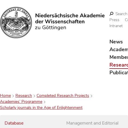
Search
Press
C
Intranet
Search
News
Acade
Membe
Resear
Publica
Home
Research
Completed Research Projects
Academies’ Programme
Scholarly journals in the Age of Enlightenment
Database
Management and Editorial