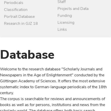
Staff
Periodicals
Projects and Data
Classification
Funding
Portrait Database
Licensing
Research in GJZ 18
Links
Database
Welcome to the research database "Scholarly Journals and
Newspapers in the Age of Enlightenment" conducted by the
Göttingen Academy of Sciences. It offers the most extensive
systematic index to German-language periodicals of the 18th
century.
The corpus is searchable for reviews and announcements of
books as well as for persons, institutions and news from the
scholarly world. The database offers both basic search,