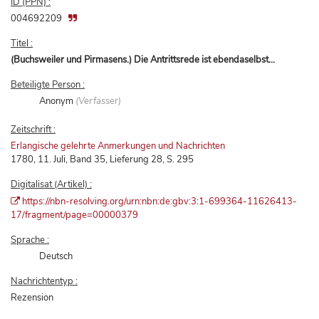
ID (PPN) :
004692209
Titel :
(Buchsweiler und Pirmasens.) Die Antrittsrede ist ebendaselbst...
Beteiligte Person :
Anonym
(Verfasser)
Zeitschrift :
Erlangische gelehrte Anmerkungen und Nachrichten
1780, 11. Juli, Band 35, Lieferung 28, S. 295
Digitalisat (Artikel) :
https://nbn-resolving.org/urn:nbn:de:gbv:3:1-699364-11626413-
17/fragment/page=00000379
Sprache :
Deutsch
Nachrichtentyp :
Rezension