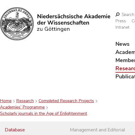
Search
Press
C
Intranet
Search
News
Acade
Membe
Resear
Publica
Home
Research
Completed Research Projects
Academies’ Programme
Scholarly journals in the Age of Enlightenment
Database
Management and Editorial