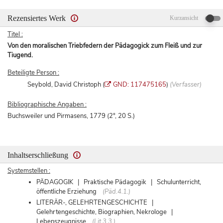
Rezensiertes Werk
Kurzansicht
Titel :
Von den moralischen Triebfedern der Pädagogick zum Fleiß und zur
Tiugend.
Beteiligte Person :
Seybold, David Christoph (
GND: 117475165
)
(Verfasser)
Bibliographische Angaben :
Buchsweiler und Pirmasens, 1779 (2°, 20 S.)
Inhaltserschließung
Systemstellen :
PÄDAGOGIK | Praktische Pädagogik | Schulunterricht,
öffentliche Erziehung
(Päd.4.1.)
LITERÄR-, GELEHRTENGESCHICHTE |
Gelehrtengeschichte, Biographien, Nekrologe |
Lebenszeugnisse
(Lit.3.3.)