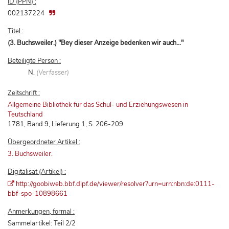
ID (PPN) :
002137224
Titel :
(3. Buchsweiler.) "Bey dieser Anzeige bedenken wir auch..."
Beteiligte Person :
N.
(Verfasser)
Zeitschrift :
Allgemeine Bibliothek für das Schul- und Erziehungswesen in
Teutschland
1781, Band 9, Lieferung 1, S. 206-209
Übergeordneter Artikel :
3. Buchsweiler.
Digitalisat (Artikel) :
http://goobiweb.bbf.dipf.de/viewer/resolver?urn=urn:nbn:de:0111-
bbf-spo-10898661
Anmerkungen, formal :
Sammelartikel: Teil 2/2