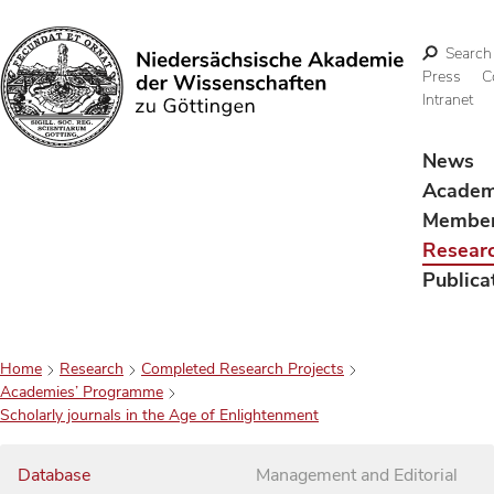
Search
Press
C
Intranet
Search
News
Acade
Membe
Resear
Publica
Home
Research
Completed Research Projects
Academies’ Programme
Scholarly journals in the Age of Enlightenment
Database
Management and Editorial