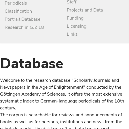
Staff
Periodicals
Projects and Data
Classification
Funding
Portrait Database
Licensing
Research in GJZ 18
Links
Database
Welcome to the research database "Scholarly Journals and
Newspapers in the Age of Enlightenment" conducted by the
Göttingen Academy of Sciences. It offers the most extensive
systematic index to German-language periodicals of the 18th
century.
The corpus is searchable for reviews and announcements of
books as well as for persons, institutions and news from the
scholarly world. The database offers both basic search,