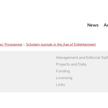
News
A
es’ Programme
Scholarly journals in the Age of Enlightenment
Management and Editorial Staf
Projects and Data
Funding
Licensing
Links