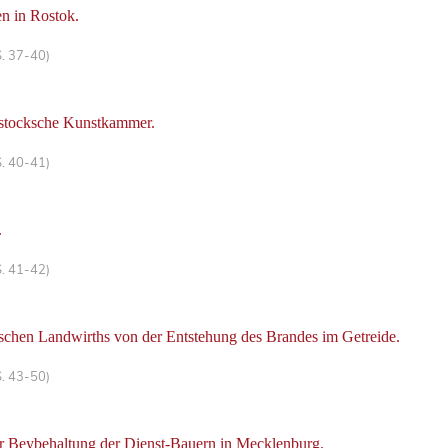
en in Rostok.
S. 37-40)
stocksche Kunstkammer.
S. 40-41)
.
S. 41-42)
chen Landwirths von der Entstehung des Brandes im Getreide.
S. 43-50)
r Beybehaltung der Dienst-Bauern in Mecklenburg.