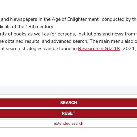
 and Newspapers in the Age of Enlightenment" conducted by the
cals of the 18th century.
s of books as well as for persons, institutions and news from t
he obtained results, and advanced search. The main menu also off
ent search strategies can be found in
Research in GJZ 18
(2021, 
extended search