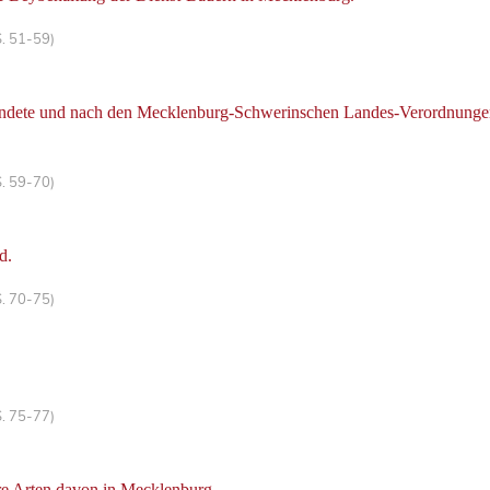
S. 51-59)
ründete und nach den Mecklenburg-Schwerinschen Landes-Verordnungen v
S. 59-70)
d.
S. 70-75)
S. 75-77)
re Arten davon in Mecklenburg.