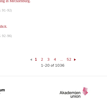
ung in Mecklenburg.
S. 91-92)
dicit.
S. 92-96)
1
2
3
4
…
52
1-20 of 1036