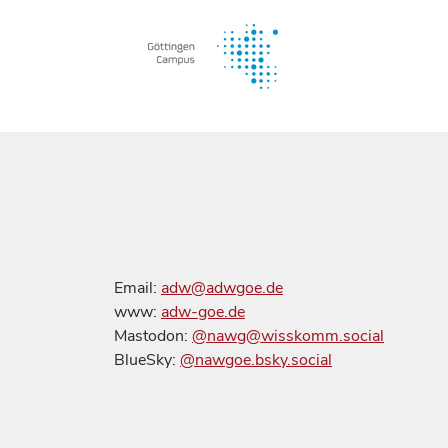
Email:
adw@adwgoe.de
www:
adw-goe.de
Mastodon:
@nawg@wisskomm.social
BlueSky:
@nawgoe.bsky.social