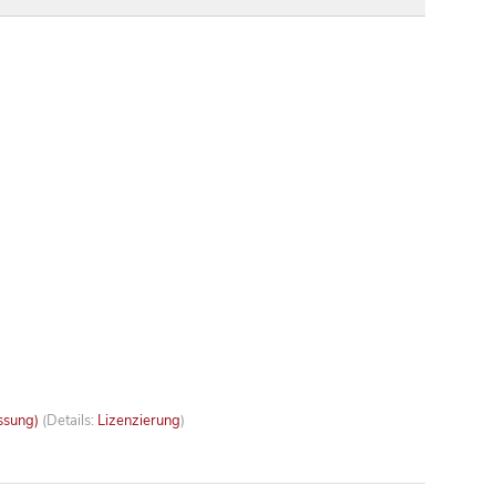
ssung)
(Details:
Lizenzierung
)