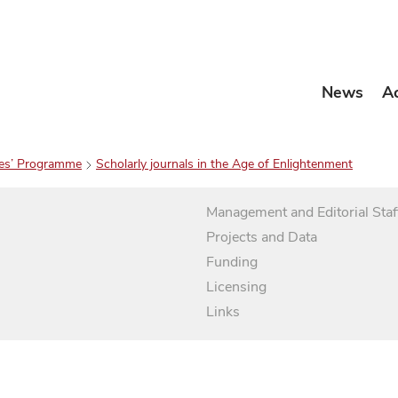
News
A
es’ Programme
Scholarly journals in the Age of Enlightenment
Management and Editorial Staf
Projects and Data
Funding
Licensing
Links