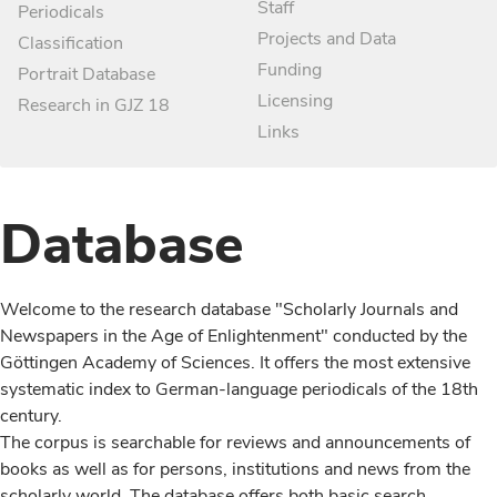
Staff
Periodicals
Projects and Data
Classification
Funding
Portrait Database
Licensing
Research in GJZ 18
Links
Database
Welcome to the research database "Scholarly Journals and
Newspapers in the Age of Enlightenment" conducted by the
Göttingen Academy of Sciences. It offers the most extensive
systematic index to German-language periodicals of the 18th
century.
The corpus is searchable for reviews and announcements of
books as well as for persons, institutions and news from the
scholarly world. The database offers both basic search,