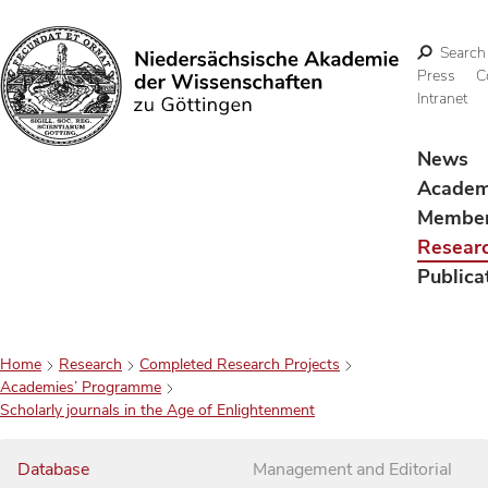
Search
Press
C
Intranet
Search
News
Acade
Membe
Resear
Publica
Home
Research
Completed Research Projects
Academies’ Programme
Scholarly journals in the Age of Enlightenment
Database
Management and Editorial