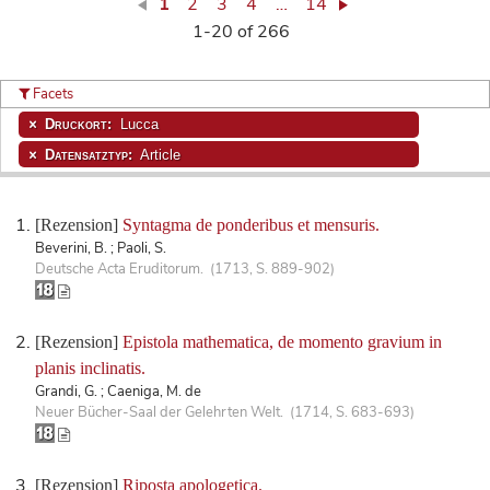
1
2
3
4
…
14
1-20 of 266
Facets
Druckort:
Lucca
Datensatztyp:
Article
[Rezension]
Syntagma de ponderibus et mensuris.
Beverini, B. ; Paoli, S.
Deutsche Acta Eruditorum. (1713, S. 889-902)
[Rezension]
Epistola mathematica, de momento gravium in
planis inclinatis.
Grandi, G. ; Caeniga, M. de
Neuer Bücher-Saal der Gelehrten Welt. (1714, S. 683-693)
[Rezension]
Riposta apologetica.