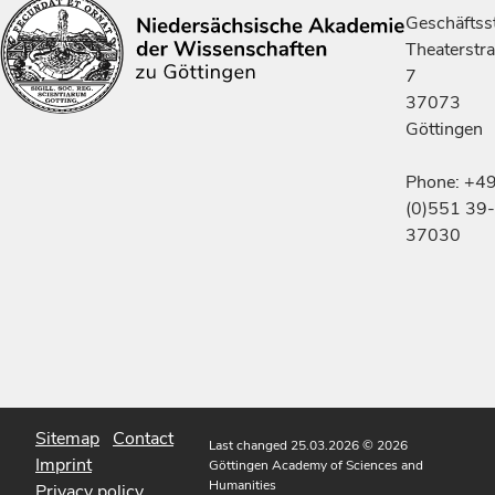
Geschäftsst
Theaterstr
7
37073
Göttingen
Phone: +4
(0)551 39-
37030
Sitemap
Contact
Last changed 25.03.2026
© 2026
Imprint
Göttingen Academy of Sciences and
Humanities
Privacy policy