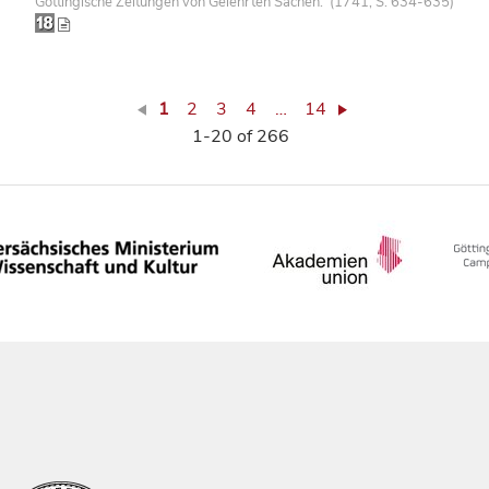
Göttingische Zeitungen von Gelehrten Sachen. (1741, S. 634-635)
1
2
3
4
…
14
1-20 of 266