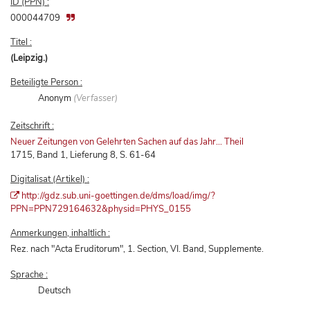
ID (PPN) :
000044709
Titel :
(Leipzig.)
Beteiligte Person :
Anonym
(Verfasser)
Zeitschrift :
Neuer Zeitungen von Gelehrten Sachen auf das Jahr... Theil
1715, Band 1, Lieferung 8, S. 61-64
Digitalisat (Artikel) :
http://gdz.sub.uni-goettingen.de/dms/load/img/?
PPN=PPN729164632&physid=PHYS_0155
Anmerkungen, inhaltlich :
Rez. nach "Acta Eruditorum", 1. Section, VI. Band, Supplemente.
Sprache :
Deutsch