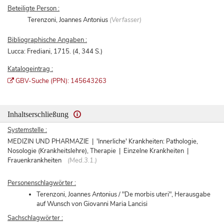
Beteiligte Person :
Terenzoni, Joannes Antonius
(Verfasser)
Bibliographische Angaben :
Lucca: Frediani, 1715. (4, 344 S.)
Katalogeintrag :
GBV-Suche (PPN): 145643263
Inhaltserschließung
Systemstelle :
MEDIZIN UND PHARMAZIE | 'Innerliche' Krankheiten: Pathologie,
Nosologie (Krankheitslehre), Therapie | Einzelne Krankheiten |
Frauenkrankheiten
(Med.3.1.)
Personenschlagwörter :
Terenzoni, Joannes Antonius / "De morbis uteri", Herausgabe
auf Wunsch von Giovanni Maria Lancisi
Sachschlagwörter :