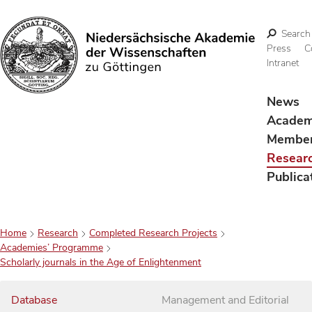
Search
Press
C
Intranet
Search
News
Acade
Membe
Resear
Publica
Home
Research
Completed Research Projects
Academies’ Programme
Scholarly journals in the Age of Enlightenment
Database
Management and Editorial