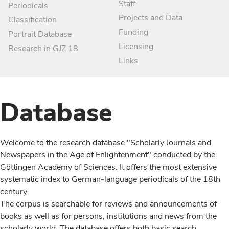
Staff
Periodicals
Projects and Data
Classification
Funding
Portrait Database
Licensing
Research in GJZ 18
Links
Database
Welcome to the research database "Scholarly Journals and
Newspapers in the Age of Enlightenment" conducted by the
Göttingen Academy of Sciences. It offers the most extensive
systematic index to German-language periodicals of the 18th
century.
The corpus is searchable for reviews and announcements of
books as well as for persons, institutions and news from the
scholarly world. The database offers both basic search,