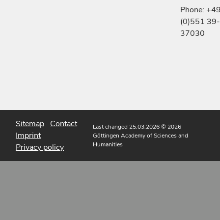
Phone: +4
(0)551 39-
37030
Sitemap
Contact
Last changed 25.03.2026
© 2026
Imprint
Göttingen Academy of Sciences and
Humanities
Privacy policy