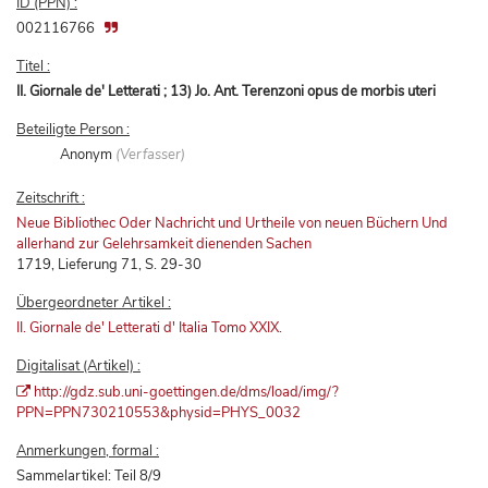
ID (PPN) :
002116766
Titel :
II. Giornale de' Letterati ; 13) Jo. Ant. Terenzoni opus de morbis uteri
Beteiligte Person :
Anonym
(Verfasser)
Zeitschrift :
Neue Bibliothec Oder Nachricht und Urtheile von neuen Büchern Und
allerhand zur Gelehrsamkeit dienenden Sachen
1719, Lieferung 71, S. 29-30
Übergeordneter Artikel :
II. Giornale de' Letterati d' Italia Tomo XXIX.
Digitalisat (Artikel) :
http://gdz.sub.uni-goettingen.de/dms/load/img/?
PPN=PPN730210553&physid=PHYS_0032
Anmerkungen, formal :
Sammelartikel: Teil 8/9