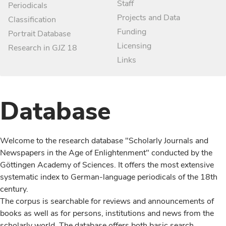
Staff
Periodicals
Projects and Data
Classification
Funding
Portrait Database
Licensing
Research in GJZ 18
Links
Database
Welcome to the research database "Scholarly Journals and
Newspapers in the Age of Enlightenment" conducted by the
Göttingen Academy of Sciences. It offers the most extensive
systematic index to German-language periodicals of the 18th
century.
The corpus is searchable for reviews and announcements of
books as well as for persons, institutions and news from the
scholarly world. The database offers both basic search,