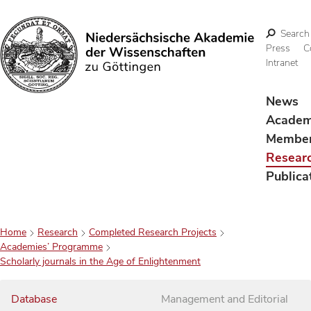
Search
Press
C
Intranet
Search
News
Acade
Membe
Resear
Publica
Home
Research
Completed Research Projects
Academies’ Programme
Scholarly journals in the Age of Enlightenment
Database
Management and Editorial