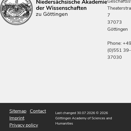
Geschäftsst
Theaterstr
7
37073
Göttingen
Phone: +4
(0)551 39-
37030
Sitemap
Contact
Last changed 30.07.2026
© 2026
Imprint
Göttingen Academy of Sciences and
Humanities
Privacy policy