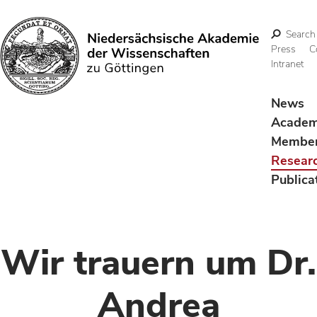
Search
Press
C
Intranet
Search
News
Acade
Membe
Resear
Publica
Wir trauern um Dr.
Andrea