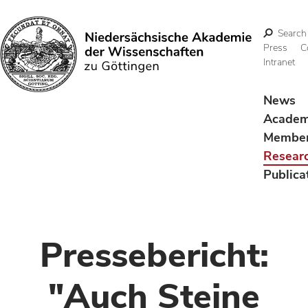
Search
Press
C
Intranet
Search
News
Acade
Membe
Resear
Publica
Pressebericht:
"Auch Steine