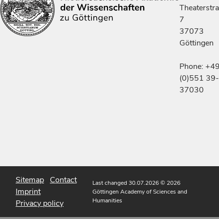
Theaterstr
7
37073
Göttingen
Phone: +4
(0)551 39-
37030
Sitemap
Contact
Last changed 30.07.2026
© 2026
Imprint
Göttingen Academy of Sciences and
Humanities
Privacy policy