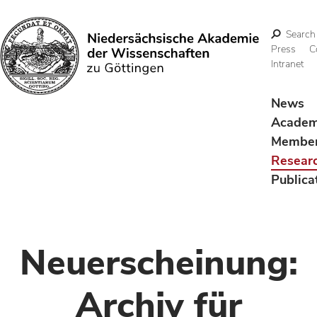
Search
Press
C
Intranet
Search
News
Acade
Membe
Resear
Publica
Neuerscheinung:
Archiv für