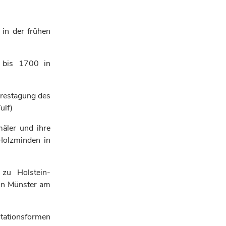
in der frühen
n bis 1700 in
hrestagung des
ulf)
äler und ihre
Holzminden in
 zu Holstein-
 in Münster am
ntationsformen