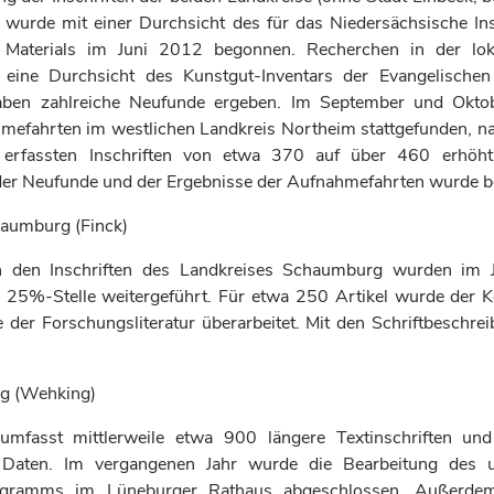
t) wurde mit einer Durchsicht des für das Niedersächsische Ins
Materials im Juni 2012 begonnen. Recherchen in der loka
d eine Durchsicht des Kunstgut-Inventars der Evangelischen
ben zahlreiche Neufunde ergeben. Im September und Okto
mefahrten im westlichen Landkreis Northeim stattgefunden, n
 erfassten Inschriften von etwa 370 auf über 460 erhöht
der Neufunde und der Ergebnisse der Aufnahmefahrten wurde 
haumburg (Finck)
n den Inschriften des Landkreises Schaumburg wurden im
 25%-Stelle weitergeführt. Für etwa 250 Artikel wurde der 
 der Forschungsliteratur überarbeitet. Mit den Schriftbeschr
rg (Wehking)
mfasst mittlerweile etwa 900 längere Textinschriften un
d Daten. Im vergangenen Jahr wurde die Bearbeitung des 
programms im Lüneburger Rathaus abgeschlossen. Außerde