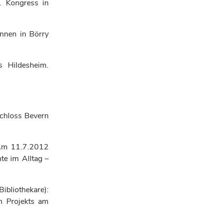
V. Kongress in
nnen in Börry
s Hildesheim.
Schloss Bevern
 Am 11.7.2012
e im Alltag –
ibliothekare)
:
n Projekts am