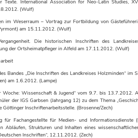
er Texte.
International Association for Neo-Latin Studies, X
.8.2012.
(Wulf)
ten im Weserraum – Vortrag zur Fortbildung von Gästeführeri
Pyrmont) am 15.11.2012. (Wulf)
ergangenheit. Die historischen Inschriften des Landkreise
ung der Ortsheimatpfleger in Alfeld am 17.11.2012. (Wulf)
sarbeit
des Bandes „Die Inschriften des Landkreises Holzminden“ im 
den) am 1.6.2012. (Lampe)
er Woche: Wissenschaft & Jugend“ vom 9.7. bis 13.7.2012.
hüler der IGS Garbsen (Jahrgang 12) zu dem Thema „Geschicht
ie Göttinger Inschriftenarbeitsstelle. (Brosenne/Zech)
 für Fachangestellte für Medien- und Informationsdienste (B
n Abläufen, Strukturen und Inhalten eines wissenschaftliche
„Deutschen Inschriften“, 12.11.2012. (Zech)