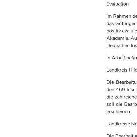
Evaluation
Im Rahmen de
das Göttinger
positiv evalui
Akademie. Auf
Deutschen Ins
In Arbeit befi
Landkreis Hil
Die Bearbeitu
den 469 Inschr
die zahlreich
soll die Bear
erscheinen.
Landkreise N
Die Bearbeitun