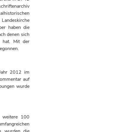
chriftenarchiv
lhistorischen
 Landeskirche
ber haben die
ach denen sich
 hat. Mit der
begonnen.
 Jahr 2012 im
Kommentar auf
eibungen wurde
d weitere 100
umfangreichen
m wurden die