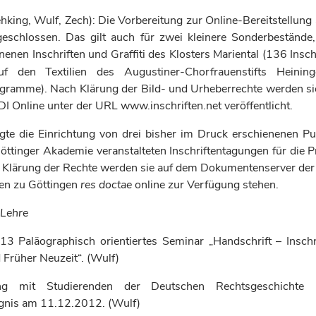
king, Wulf, Zech): Die Vorbereitung zur Online-Bereitstellung 
geschlossen. Das gilt auch für zwei kleinere Sonderbestände
enen Inschriften und Graffiti des Klosters Mariental (136 Insch
auf den Textilien des Augustiner-Chorfrauenstifts
Heining
ogramme). Nach Klärung der Bild- und Urheberrechte werden sie
DI Online unter der URL www.inschriften.net veröffentlicht.
lgte die Einrichtung von drei bisher im Druck erschienenen Pu
öttinger Akademie veranstalteten Inschriftentagungen für die P
h Klärung der Rechte werden sie auf dem Dokumentenserver de
en zu Göttingen
res doctae
online zur Verfügung stehen.
Lehre
 Paläographisch orientiertes Seminar „Handschrift – Inschri
d Früher Neuzeit“. (Wulf)
ung mit Studierenden der Deutschen Rechtsgeschichte 
gnis am 11.12.2012. (Wulf)