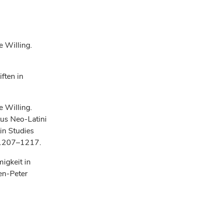
e Willing.
ften in
e Willing.
tus Neo-Latini
in Studies
. 1207–1217.
migkeit in
ten-Peter