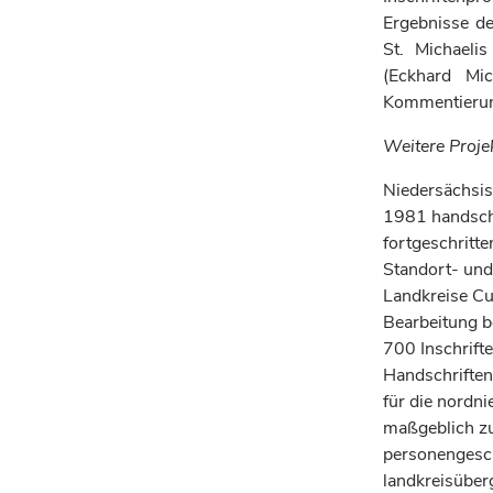
Ergebnisse de
St. Michael
(Eckhard Mic
Kommentieru
Weitere Projek
Niedersächsisc
1981 handschri
fortgeschritt
Standort- und
Landkreise Cu
Bearbeitung b
700 Inschrift
Handschriften
für die nordni
maßgeblich zu
personengesch
landkreisüber