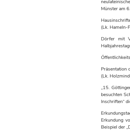
neulateinisch
Münster am 6
Hausinschrif
(Lk. Hameln-
Dörfer mit V
Halbjahrestag
Öffentlichkeit
Präsentation 
(Lk. Holzmin
„15. Götting
besuchten Sc
Inschriften“ d
Erkundungstag
Erkundung vo
Beispiel der 