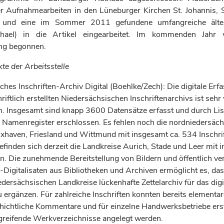
r Aufnahmearbeiten in den Lüneburger Kirchen St. Johannis, S
is und eine im Sommer 2011 gefundene umfangreiche ält
hael) in die Artikel eingearbeitet. Im kommenden Jahr
ng begonnen.
te der Arbeitsstelle
hes Inschriften-Archiv Digital (Boehlke/Zech): Die digitale Erf
ftlich erstellten Niedersächsischen Inschriftenarchivs ist sehr 
en. Insgesamt sind knapp 3600 Datensätze erfasst und durch Li
 Namenregister erschlossen. Es fehlen noch die nordniedersäc
xhaven, Friesland und Wittmund mit insgesamt ca. 534 Inschrif
efinden sich derzeit die Landkreise Aurich, Stade und Leer mit 
en. Die zunehmende Bereitstellung von Bildern und öffentlich v
-Digitalisaten aus Bibliotheken und Archiven ermöglicht es, da
edersächsischen Landkreise lückenhafte Zettelarchiv für das digi
 ergänzen. Für zahlreiche Inschriften konnten bereits elementar
ichtliche Kommentare und für einzelne Handwerksbetriebe ers
greifende Werkverzeichnisse angelegt werden.