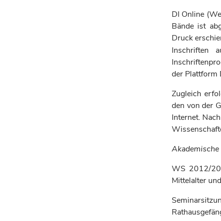
DI Online
(Weh
Bände ist ab
Druck erschien
Inschriften 
Inschriftenpr
der Plattform 
Zugleich erfo
den von der G
Internet. Nac
Wissenschaft
Akademische 
WS 2012/2013
Mittelalter un
Seminarsitz
Rathausgefän