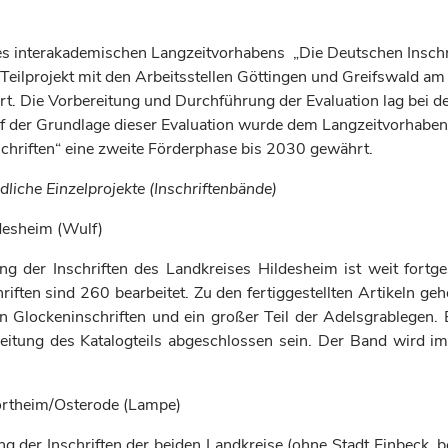
s interakademischen Langzeitvorhabens
„Die Deutschen Insch
 Teilprojekt mit den Arbeitsstellen Göttingen und Greifswald a
ert. Die Vorbereitung und Durchführung der Evaluation lag bei d
 der Grundlage dieser Evaluation wurde dem Langzeitvorhaben
chriften“ eine zweite Förderphase bis 2030 gewährt.
ndliche Einzelprojekte (Inschriftenbände)
desheim (Wulf)
ng der Inschriften des Landkreises Hildesheim ist weit fortge
iften sind 260 bearbeitet. Zu den fertiggestellten Artikeln ge
en Glockeninschriften und ein großer Teil der Adelsgrablegen.
beitung des Katalogteils abgeschlossen sein. Der Band wird 
ortheim/Osterode (Lampe)
g der Inschriften der beiden Landkreise (ohne Stadt Einbeck, b