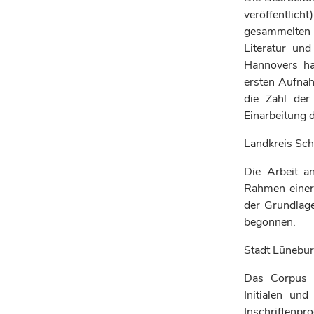
veröffentlich
gesammelten 
Literatur un
Hannovers ha
ersten Aufnah
die Zahl der
Einarbeitung 
Landkreis Sc
Die Arbeit a
Rahmen einer
der Grundlage
begonnen.
Stadt Lünebu
Das Corpus u
Initialen un
Inschriften