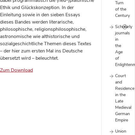
dabei programmatisch die (neu-)platonische
Turn
Ethik und Glückskonzeption. In der
of the
Einleitung sowie in den sieben Essays
Century
dieses Bandes werden literarische,
Scholarly
philosophische, religionsphilosophische,
journals
astronomische wie althistorische und
in
sozialgeschichtliche Themen dieses Textes
the
– der hier zum ersten Mal ins Deutsche
Age
übersetzt wird – beleuchtet.
of
Enlighten
Zum Download
Court
and
Residence
in the
Late
Medieval
German
Empire
Union