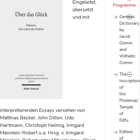
Eingeleitet,
Programme
übersetzt
und mit
German
Dictionary
by
Jacob
Grimm
and
Wilhelm
Grimm
The
Inscriptio
of
the
Ptolemaic
Temple
interpretierenden Essays versehen von
of
Matthias Becker, John Dillon, Udo
Edfu
Hartmann, Christoph Helmig, Irmgard
Edition
Männlein-Robert u.a. Hrsg. v. Irmgard
of