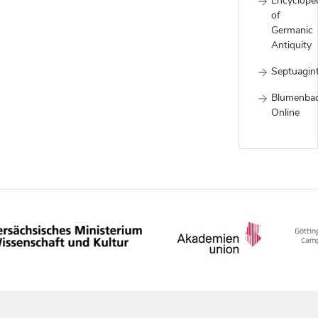
Encyclope
of
Germanic
Antiquity
Septuagin
Blumenba
Online