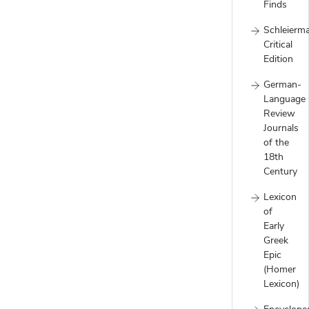
Finds
Schleierm
Critical
Edition
German-
Language
Review
Journals
of the
18th
Century
Lexicon
of
Early
Greek
Epic
(Homer
Lexicon)