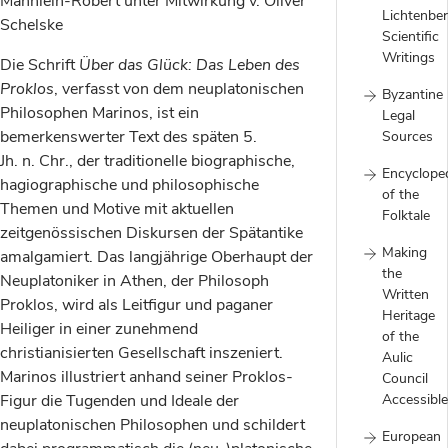
Männlein-Robert unter Mitwirkung v. Oliver
Lichtenber
Schelske
Scientific
Writings
Die Schrift
Über das Glück: Das Leben des
Proklos
, verfasst von dem neuplatonischen
Byzantine
Philosophen Marinos, ist ein
Legal
bemerkenswerter Text des späten 5.
Sources
Jh. n. Chr., der traditionelle biographische,
Encyclope
hagiographische und philosophische
of the
Themen und Motive mit aktuellen
Folktale
zeitgenössischen Diskursen der Spätantike
Making
amalgamiert. Das langjährige Oberhaupt der
the
Neuplatoniker in Athen, der Philosoph
Written
Proklos, wird als Leitfigur und paganer
Heritage
Heiliger in einer zunehmend
of the
christianisierten Gesellschaft inszeniert.
Aulic
Marinos illustriert anhand seiner Proklos-
Council
Figur die Tugenden und Ideale der
Accessible
neuplatonischen Philosophen und schildert
European