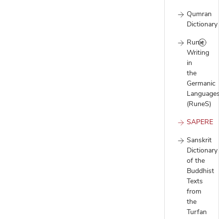
Qumran
Dictionary
Runic
Writing
in
the
Germanic
Language
(RuneS)
SAPERE
Sanskrit
Dictionary
of the
Buddhist
Texts
from
the
Turfan