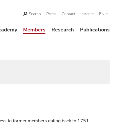
Search
Press
Contact
Intranet
EN
cademy
Members
Research
Publications
ccess to former members dating back to 1751.