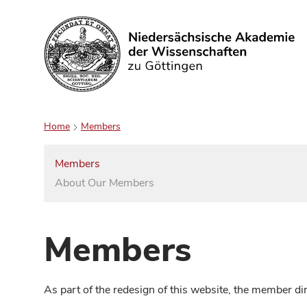
Search
Home
Members
Members
About Our Members
Members
As part of the redesign of this website, the member d