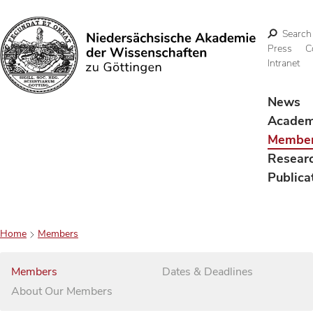
Search
Press
C
Intranet
Search
News
Acade
Membe
Resear
Publica
Home
Members
Members
Dates & Deadlines
About Our Members