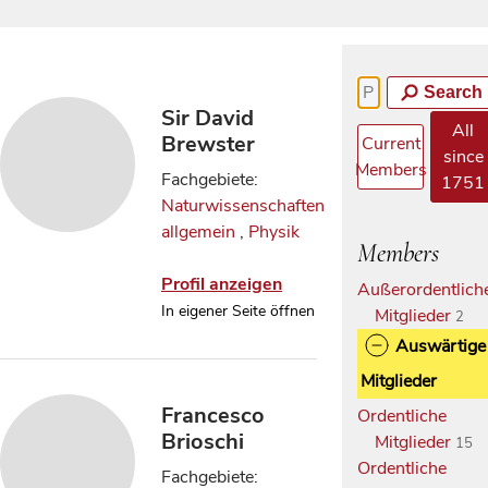
Search
Sir David
All
Brewster
Current
since
Members
Fachgebiete:
1751
Naturwissenschaften
allgemein
,
Physik
Members
Profil anzeigen
Außerordentlich
In eigener Seite öffnen
Mitglieder
2
Auswärtige
Mitglieder
Francesco
Ordentliche
Brioschi
Mitglieder
15
Ordentliche
Fachgebiete: