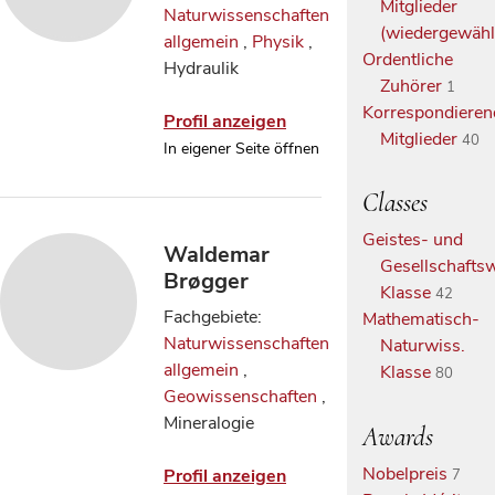
Mitglieder
Naturwissenschaften
(wiedergewähl
allgemein
,
Physik
,
Ordentliche
Hydraulik
Zuhörer
1
Korrespondieren
Profil anzeigen
Mitglieder
40
In eigener Seite öffnen
Classes
Geistes- und
Waldemar
Gesellschaftsw
Brøgger
Klasse
42
Fachgebiete:
Mathematisch-
Naturwissenschaften
Naturwiss.
allgemein
,
Klasse
80
Geowissenschaften
,
Mineralogie
Awards
Nobelpreis
Profil anzeigen
7