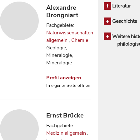
Geowissens
allgemein
Literatur
Alexandre
Mathematik
Musik,
Klassische P
Brongniart
Naturwissen
Musikwiss
Geschichte
Fachgebiete:
Naturphil
Geschichte 
Naturwissenschaften
Naturgesc
Archäologi
Weitere hist
allgemein
,
Chemie
,
Neurowissen
Geschichte 
philologi
Geologie,
Psycholog
Altertum
132
8
Mineralogie,
Physik
18
Hilfswissen
Orientwisse
Mineralogie
Mittlere und
Ostasienwis
Geschich
Profil anzeigen
In eigener Seite öffnen
Ernst Brücke
Fachgebiete:
Medizin allgemein
,