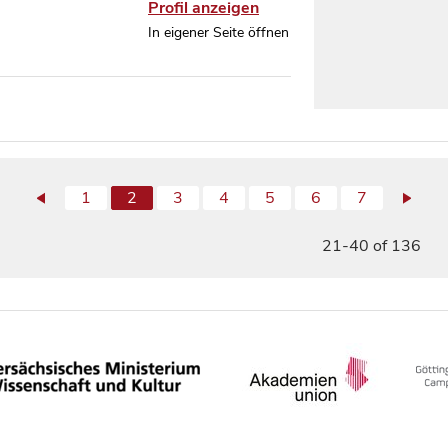
Profil anzeigen
In eigener Seite öffnen
1
2
3
4
5
6
7
21-40 of 136