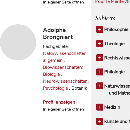
Pour le Mérite
28
In eigener Seite öffnen
Subjects
Adolphe
Philosophie
Brongniart
Philosophie
Theologie
Fachgebiete:
Theologie a
Naturwissenschaften
Kirchengesc
Rechtswisse
allgemein
,
Rechtswisse
Biowissenschaften;
allgemein
Philologie
Biologie
,
Rechtstheor
Philologie a
Neurowissenschaften,
Rechtsges
Klassische P
Naturwissen
Psychologie
, Botanik
Linguistik, 
und Mathe
Sprachwis
Naturwissen
Profil anzeigen
Romanische 
allgemein
Medizin
In eigener Seite öffnen
Biowissensc
Medizin all
Biologie
Künste und 
4
Chemie
Künste und 
11