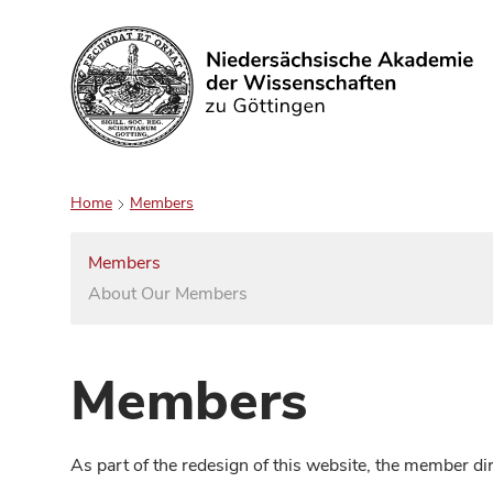
Search
Home
Members
Members
About Our Members
Members
As part of the redesign of this website, the member d