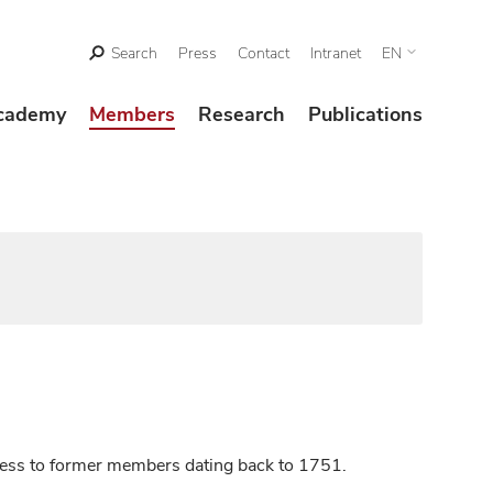
Search
Press
Contact
Intranet
EN
cademy
Members
Research
Publications
ccess to former members dating back to 1751.