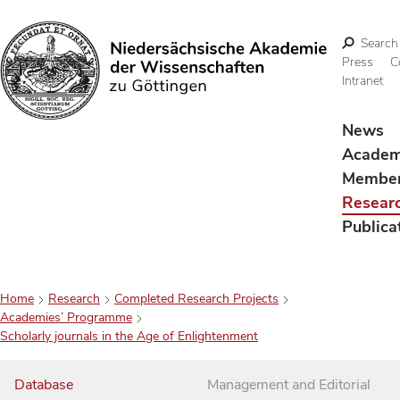
Search
Press
C
Intranet
Search
News
Acade
Membe
Resear
Publica
Home
Research
Completed Research Projects
Academies’ Programme
Scholarly journals in the Age of Enlightenment
Database
Management and Editorial