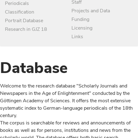
Staff
Periodicals
Projects and Data
Classification
Funding
Portrait Database
Licensing
Research in GJZ 18
Links
Database
Welcome to the research database "Scholarly Journals and
Newspapers in the Age of Enlightenment" conducted by the
Göttingen Academy of Sciences. It offers the most extensive
systematic index to German-language periodicals of the 18th
century.
The corpus is searchable for reviews and announcements of
books as well as for persons, institutions and news from the
scholarly world. The database offers both basic search,