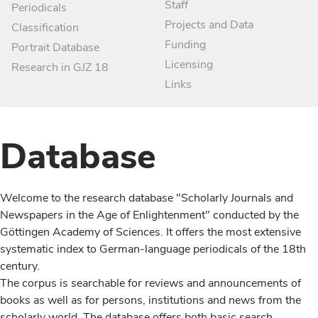
Staff
Periodicals
Projects and Data
Classification
Funding
Portrait Database
Licensing
Research in GJZ 18
Links
Database
Welcome to the research database "Scholarly Journals and
Newspapers in the Age of Enlightenment" conducted by the
Göttingen Academy of Sciences. It offers the most extensive
systematic index to German-language periodicals of the 18th
century.
The corpus is searchable for reviews and announcements of
books as well as for persons, institutions and news from the
scholarly world. The database offers both basic search,