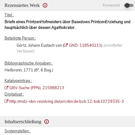
Rezensiertes Werk
Kurzansicht
Titel :
Briefe eines PrintzenHofmeisters über Basedows PrintzenErziehung und
hauptsächlich über dessen Agathokrator.
Beteiligte Person :
Görtz, Johann Eustach von (
GND: 118540211
)
(ermittelter
Verfasser)
Bibliographische Angaben :
Heilbronn, 1771 (8°, 6 Bog.)
Katalogeintrag :
GBV-Suche (PPN): 215988213
Digitalisat :
http://mdz-nbn-resolving.de/urn:nbn:de:bvb:12-bsb10729335-3
Inhaltserschließung
Systemstellen :