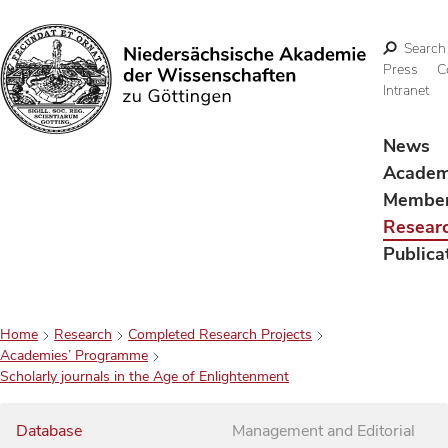
Search
Press
C
Intranet
Search
News
Acade
Membe
Resear
Publica
Home
Research
Completed Research Projects
Academies’ Programme
Scholarly journals in the Age of Enlightenment
Database
Management and Editorial