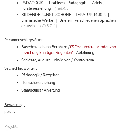
PÄDAGOGIK | Praktische Pädagogik | Adels-,
Fürstenerziehung
(Päd.4.3.)
BILDENDE KUNST, SCHÖNE LITERATUR, MUSIK |
Literarische Werke | Briefe in verschiedenen Sprachen |
deutsche
(Kü.3.7.1.)
Personenschlagwörter :
Basedow, Johann Bernhard /
"Agathokrator: oder von
Erziehung künftiger Regenten"
, Ablehnung
Schlözer, August Ludwig von / Kontroverse
Sachschlagwörter :
Pädagogik / Ratgeber
Herrschererziehung
Staatskunst / Anleitung
Bewertung :
positiv
Projekt :