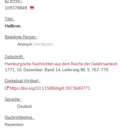
ID (PPN) :
109378849
Titel :
Heilbron.
Beteiligte Person :
Anonym
(Verfasser)
Zeitschrift :
Hamburgische Nachrichten aus dem Reiche der Gelehrsamkeit
1771, 10. Dezember, Band 14, Lieferung 96, S. 767-770
Digitalisat (Artikel) :
https://doi.org/10.11588/diglit.30736#0771
Sprache :
Deutsch
Nachrichtentyp :
Rezension