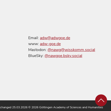
Email:
adw@adwgoe.de
www:
adw-goe.de
Mastodon:
@nawg@wisskomm.social
BlueSky:
@nawgoe.bsky.social
 changed 25.03.2026
© 2026 Göttingen Academy of Sciences and Humanities