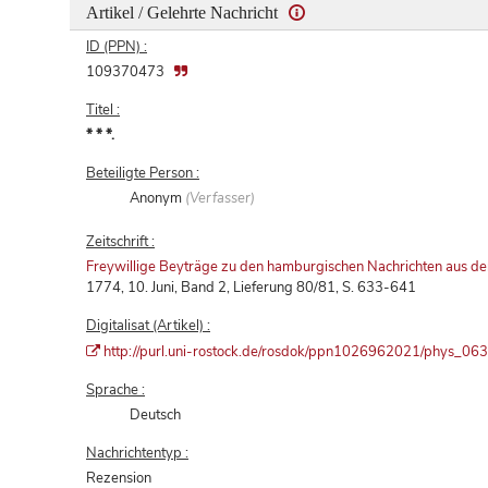
Artikel / Gelehrte Nachricht
ID (PPN) :
109370473
Titel :
* * *.
Beteiligte Person :
Anonym
(Verfasser)
Zeitschrift :
Freywillige Beyträge zu den hamburgischen Nachrichten aus d
1774, 10. Juni, Band 2, Lieferung 80/81, S. 633-641
Digitalisat (Artikel) :
http://purl.uni-rostock.de/rosdok/ppn1026962021/phys_06
Sprache :
Deutsch
Nachrichtentyp :
Rezension