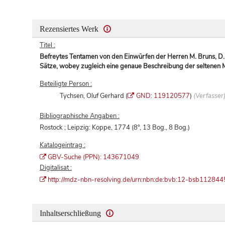
Rezensiertes Werk
Titel :
Befreytes Tentamen von den Einwürfen der Herren M. Bruns, D. 
Sätze, wobey zugleich eine genaue Beschreibung der seltenen M
Beteiligte Person :
Tychsen, Oluf Gerhard (
GND: 119120577
)
(Verfasser
Bibliographische Angaben :
Rostock ; Leipzig: Koppe, 1774 (8°, 13 Bog., 8 Bog.)
Katalogeintrag :
GBV-Suche (PPN): 143671049
Digitalisat :
http://mdz-nbn-resolving.de/urn:nbn:de:bvb:12-bsb11284
Inhaltserschließung