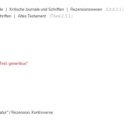
Kritische Journale und Schriften | Rezensionswesen
(Lit.4.3.1.)
hriften | Altes Testament
(Theol.2.3.1.)
Test. generibus"
atur" / Rezension, Kontroverse