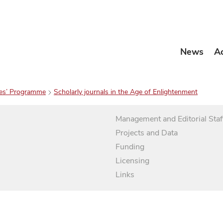
News
A
es’ Programme
Scholarly journals in the Age of Enlightenment
Management and Editorial Staf
Projects and Data
Funding
Licensing
Links