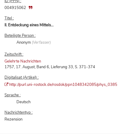
ID (PPN) :
004915062
Titel :
II. Entdeckung eines Mittels...
Beteiligte Person :
Anonym
(Verfasser)
Zeitschrift :
Gelehrte Nachrichten
1757, 17. August, Band 6, Lieferung 33, S. 371-374
Digitalisat (Artikel) :
http://purl.uni-rostock.de/rosdok/ppn1048342085/phys_0385
Sprache :
Deutsch
Nachrichtentyp :
Rezension