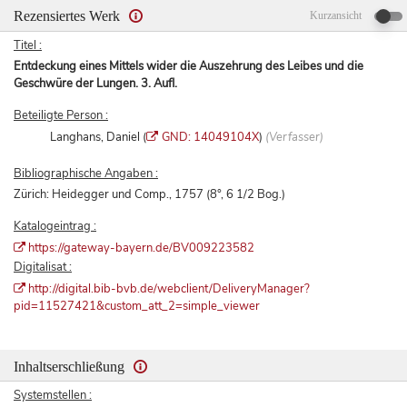
Rezensiertes Werk
Kurzansicht
Titel :
Entdeckung eines Mittels wider die Auszehrung des Leibes und die
Geschwüre der Lungen. 3. Aufl.
Beteiligte Person :
Langhans, Daniel (
GND: 14049104X
)
(Verfasser)
Bibliographische Angaben :
Zürich: Heidegger und Comp., 1757 (8°, 6 1/2 Bog.)
Katalogeintrag :
https://gateway-bayern.de/BV009223582
Digitalisat :
http://digital.bib-bvb.de/webclient/DeliveryManager?
pid=11527421&custom_att_2=simple_viewer
Inhaltserschließung
Systemstellen :