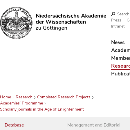
Search
Press
C
Intranet
Search
News
Acade
Membe
Resear
Publica
Home
Research
Completed Research Projects
Academies’ Programme
Scholarly journals in the Age of Enlightenment
Database
Management and Editorial