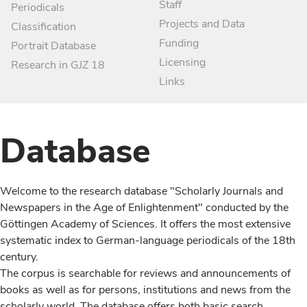
Staff
Periodicals
Projects and Data
Classification
Funding
Portrait Database
Licensing
Research in GJZ 18
Links
Database
Welcome to the research database "Scholarly Journals and
Newspapers in the Age of Enlightenment" conducted by the
Göttingen Academy of Sciences. It offers the most extensive
systematic index to German-language periodicals of the 18th
century.
The corpus is searchable for reviews and announcements of
books as well as for persons, institutions and news from the
scholarly world. The database offers both basic search,