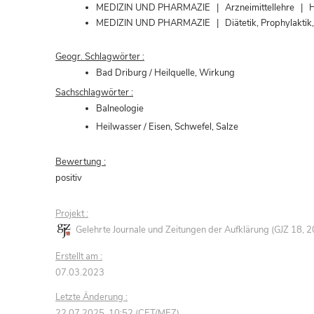
MEDIZIN UND PHARMAZIE | Arzneimittellehre | He
MEDIZIN UND PHARMAZIE | Diätetik, Prophylaktik,
Geogr. Schlagwörter :
Bad Driburg / Heilquelle, Wirkung
Sachschlagwörter :
Balneologie
Heilwasser / Eisen, Schwefel, Salze
Bewertung :
positiv
Projekt :
Gelehrte Journale und Zeitungen der Aufklärung (GJZ 18,
Erstellt am :
07.03.2023
Letzte Änderung :
22.07.2025, 10:52 (CET/MEZ)