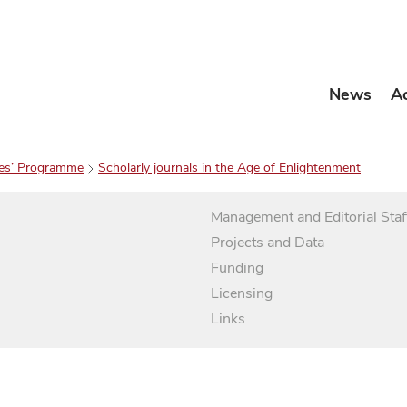
News
A
es’ Programme
Scholarly journals in the Age of Enlightenment
Management and Editorial Staf
Projects and Data
Funding
Licensing
Links