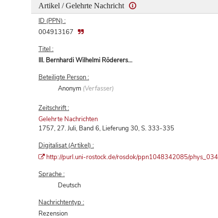
Artikel / Gelehrte Nachricht
ID (PPN) :
004913167
Titel :
III. Bernhardi Wilhelmi Röderers...
Beteiligte Person :
Anonym
(Verfasser)
Zeitschrift :
Gelehrte Nachrichten
1757, 27. Juli, Band 6, Lieferung 30, S. 333-335
Digitalisat (Artikel) :
http://purl.uni-rostock.de/rosdok/ppn1048342085/phys_03
Sprache :
Deutsch
Nachrichtentyp :
Rezension