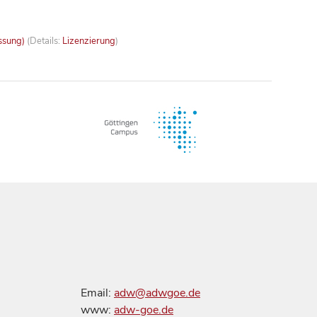
ssung)
(Details:
Lizenzierung
)
Email:
adw@adwgoe.de
www:
adw-goe.de