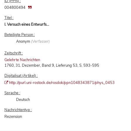
ID (PPN) :
004800494
Titel :
I. Versuch eines Entwurfs...
Beteiligte Person :
Anonym
(Verfasser)
Zeitschrift :
Gelehrte Nachrichten
1760, 31. Dezember, Band 9, Lieferung 53, S. 593-595
Digitalisat (Artikel) :
http://purl.uni-rostock.de/rosdok/ppn1048343871/phys_0453
Sprache :
Deutsch
Nachrichtentyp :
Rezension