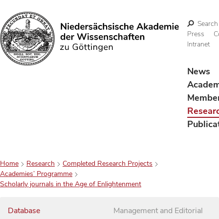
Search
Press
C
Intranet
Search
News
Acade
Membe
Resear
Publica
Home
Research
Completed Research Projects
Academies’ Programme
Scholarly journals in the Age of Enlightenment
Database
Management and Editorial