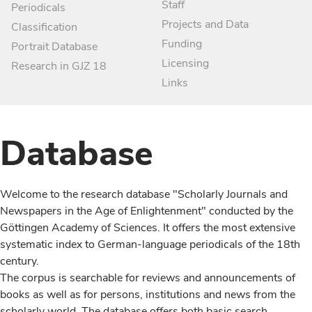
Staff
Periodicals
Projects and Data
Classification
Funding
Portrait Database
Licensing
Research in GJZ 18
Links
Database
Welcome to the research database "Scholarly Journals and
Newspapers in the Age of Enlightenment" conducted by the
Göttingen Academy of Sciences. It offers the most extensive
systematic index to German-language periodicals of the 18th
century.
The corpus is searchable for reviews and announcements of
books as well as for persons, institutions and news from the
scholarly world. The database offers both basic search,