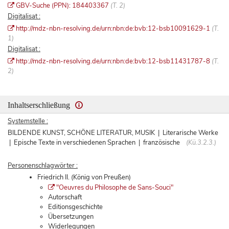
GBV-Suche (PPN): 184403367
(T. 2)
Digitalisat :
http://mdz-nbn-resolving.de/urn:nbn:de:bvb:12-bsb10091629-1
(T.
1)
Digitalisat :
http://mdz-nbn-resolving.de/urn:nbn:de:bvb:12-bsb11431787-8
(T.
2)
Inhaltserschließung
Systemstelle :
BILDENDE KUNST, SCHÖNE LITERATUR, MUSIK | Literarische Werke
| Epische Texte in verschiedenen Sprachen | französische
(Kü.3.2.3.)
Personenschlagwörter :
Friedrich II. (König von Preußen)
"Oeuvres du Philosophe de Sans-Souci"
Autorschaft
Editionsgeschichte
Übersetzungen
Widerlegungen