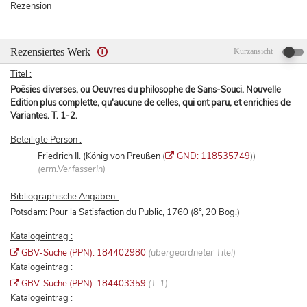
Rezension
Rezensiertes Werk
Kurzansicht
Titel :
Poësies diverses, ou Oeuvres du philosophe de Sans-Souci. Nouvelle
Edition plus complette, qu'aucune de celles, qui ont paru, et enrichies de
Variantes. T. 1-2.
Beteiligte Person :
Friedrich II. (König von Preußen (
GND: 118535749
))
(erm.VerfasserIn)
Bibliographische Angaben :
Potsdam: Pour la Satisfaction du Public, 1760 (8°, 20 Bog.)
Katalogeintrag :
GBV-Suche (PPN): 184402980
(übergeordneter Titel)
Katalogeintrag :
GBV-Suche (PPN): 184403359
(T. 1)
Katalogeintrag :