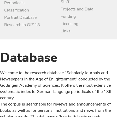
Staff
Periodicals
Projects and Data
Classification
Funding
Portrait Database
Licensing
Research in GJZ 18
Links
Database
Welcome to the research database "Scholarly Journals and
Newspapers in the Age of Enlightenment" conducted by the
Göttingen Academy of Sciences. It offers the most extensive
systematic index to German-language periodicals of the 18th
century.
The corpus is searchable for reviews and announcements of
books as well as for persons, institutions and news from the
scholarly world. The database offers both basic search,