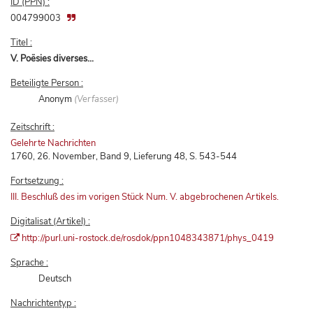
ID (PPN) :
004799003
Titel :
V. Poësies diverses...
Beteiligte Person :
Anonym
(Verfasser)
Zeitschrift :
Gelehrte Nachrichten
1760, 26. November, Band 9, Lieferung 48, S. 543-544
Fortsetzung :
III. Beschluß des im vorigen Stück Num. V. abgebrochenen Artikels.
Digitalisat (Artikel) :
http://purl.uni-rostock.de/rosdok/ppn1048343871/phys_0419
Sprache :
Deutsch
Nachrichtentyp :