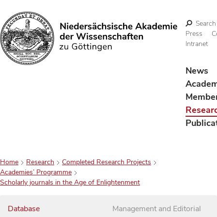
Search
Press
C
Intranet
Search
News
Acade
Membe
Resear
Publica
Home
Research
Completed Research Projects
Academies’ Programme
Scholarly journals in the Age of Enlightenment
Database
Management and Editorial