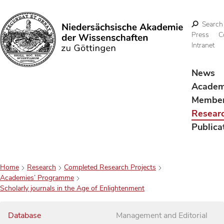
Search
Press
C
Intranet
Search
News
Acade
Membe
Resear
Publica
Home
Research
Completed Research Projects
Academies’ Programme
Scholarly journals in the Age of Enlightenment
Database
Management and Editorial