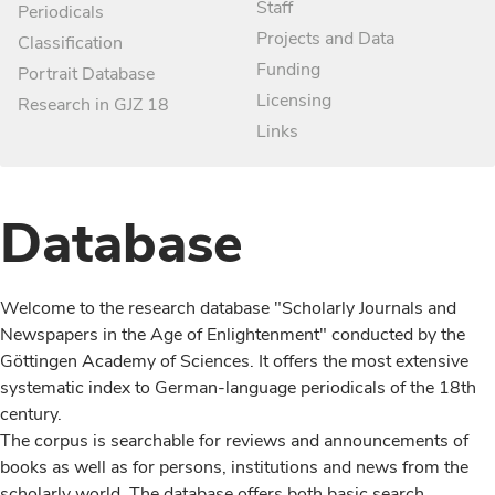
Staff
Periodicals
Projects and Data
Classification
Funding
Portrait Database
Licensing
Research in GJZ 18
Links
Database
Welcome to the research database "Scholarly Journals and
Newspapers in the Age of Enlightenment" conducted by the
Göttingen Academy of Sciences. It offers the most extensive
systematic index to German-language periodicals of the 18th
century.
The corpus is searchable for reviews and announcements of
books as well as for persons, institutions and news from the
scholarly world. The database offers both basic search,