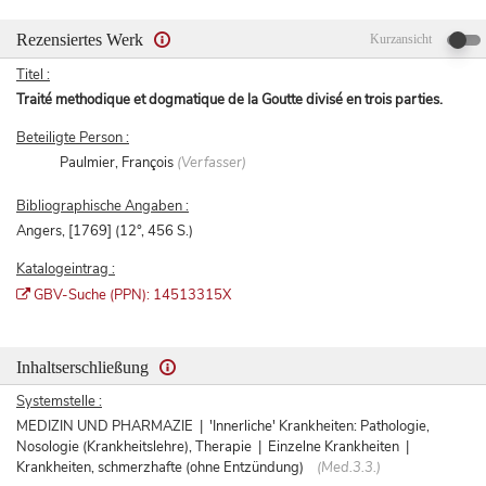
Rezensiertes Werk
Kurzansicht
Titel :
Traité methodique et dogmatique de la Goutte divisé en trois parties.
Beteiligte Person :
Paulmier, François
(Verfasser)
Bibliographische Angaben :
Angers, [1769] (12°, 456 S.)
Katalogeintrag :
GBV-Suche (PPN): 14513315X
Inhaltserschließung
Systemstelle :
MEDIZIN UND PHARMAZIE | 'Innerliche' Krankheiten: Pathologie,
Nosologie (Krankheitslehre), Therapie | Einzelne Krankheiten |
Krankheiten, schmerzhafte (ohne Entzündung)
(Med.3.3.)