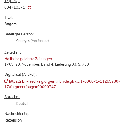
ID (PPN) :
004710371
Titel :
Angers.
Beteiligte Person :
Anonym
(Verfasser)
Zeitschrift :
Hallische gelehrte Zeitungen
1769, 20. November, Band 4, Lieferung 93, S. 739
Digitalisat (Artikel) :
https://nbn-resolving.org/urn:nbn:de:gbv:3:1-696871-11265280-
17/fragment/page=00000747
Sprache :
Deutsch
Nachrichtentyp :
Rezension