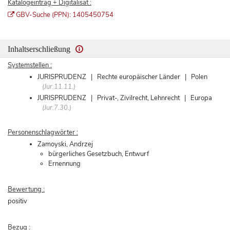
Katalogeintrag + Digitalisat :
GBV-Suche (PPN): 1405450754
Inhaltserschließung
Systemstellen :
JURISPRUDENZ | Rechte europäischer Länder | Polen
(Jur.11.11.)
JURISPRUDENZ | Privat-, Zivilrecht, Lehnrecht | Europa
(Jur.7.30.)
Personenschlagwörter :
Zamoyski, Andrzej
bürgerliches Gesetzbuch, Entwurf
Ernennung
Bewertung :
positiv
Bezug :