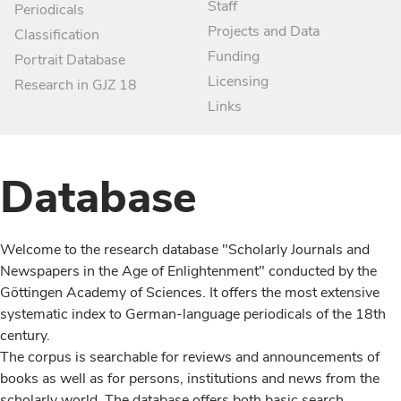
Staff
Periodicals
Projects and Data
Classification
Funding
Portrait Database
Licensing
Research in GJZ 18
Links
Database
Welcome to the research database "Scholarly Journals and
Newspapers in the Age of Enlightenment" conducted by the
Göttingen Academy of Sciences. It offers the most extensive
systematic index to German-language periodicals of the 18th
century.
The corpus is searchable for reviews and announcements of
books as well as for persons, institutions and news from the
scholarly world. The database offers both basic search,