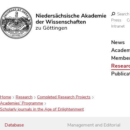
Search
Press
C
Intranet
Search
News
Acade
Membe
Resear
Publica
Home
Research
Completed Research Projects
Academies’ Programme
Scholarly journals in the Age of Enlightenment
Database
Management and Editorial