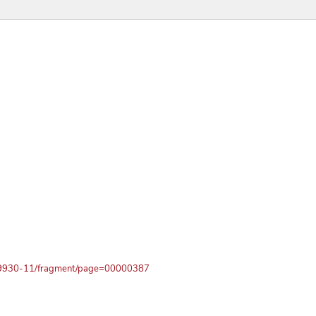
1519930-11/fragment/page=00000387