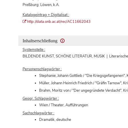
Preßburg: Löwen, k.A.
Katalogeintrag + Digitalisat :
http://data.onb.ac.at/rec/AC11662043
Inhaltserschließung
Systemstelle :
BILDENDE KUNST, SCHÖNE LITERATUR, MUSIK | Literarische W
Personenschlagwörter :
Stephanie, Johann Gottlieb / "Die Kriegsgefangenen", K
Müller, Johann Heinrich Friedrich / "Gräfin Tarnow", Kri
Brahm, Moritz von / "Der ungegründete Verdacht", Kri
Geogr. Schlagwörter :
Wien / Theater, Aufführungen
Sachschlagwörter :
Dramatik, deutsche