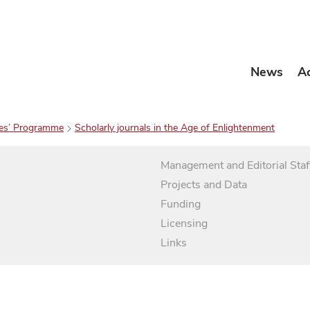
News
A
es’ Programme
Scholarly journals in the Age of Enlightenment
Management and Editorial Staf
Projects and Data
Funding
Licensing
Links