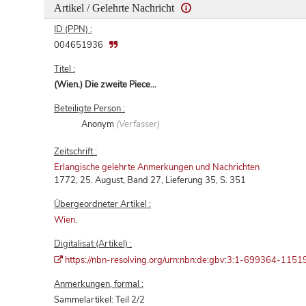
Artikel / Gelehrte Nachricht
ID (PPN) :
004651936
Titel :
(Wien.) Die zweite Piece...
Beteiligte Person :
Anonym
(Verfasser)
Zeitschrift :
Erlangische gelehrte Anmerkungen und Nachrichten
1772, 25. August, Band 27, Lieferung 35, S. 351
Übergeordneter Artikel :
Wien.
Digitalisat (Artikel) :
https://nbn-resolving.org/urn:nbn:de:gbv:3:1-699364-1
Anmerkungen, formal :
Sammelartikel: Teil 2/2