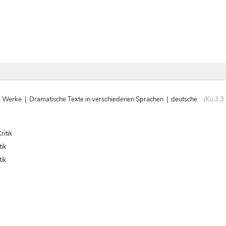
erke | Dramatische Texte in verschiedenen Sprachen | deutsche
(Kü.3.3.
ritik
tik
tik