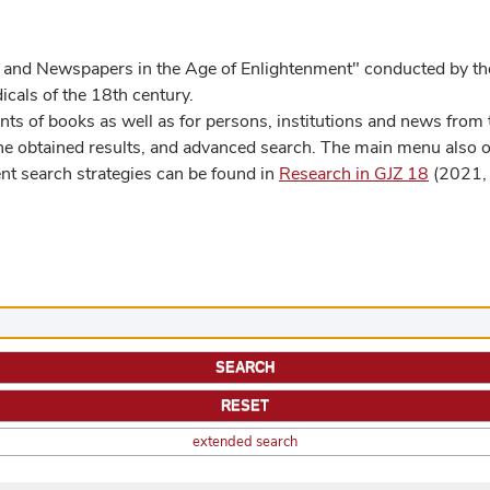
 and Newspapers in the Age of Enlightenment" conducted by the
cals of the 18th century.
s of books as well as for persons, institutions and news from t
he obtained results, and advanced search. The main menu also off
ent search strategies can be found in
Research in GJZ 18
(2021, 
extended search