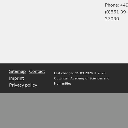
Phone: +4
(0)551 39-
37030
Sitemap
Contact
Last changed 25.03.2026
© 2026
Imprint
Göttingen Academy of Sciences and
Humanities
Privacy policy