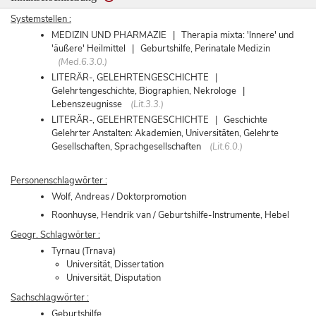
Systemstellen :
MEDIZIN UND PHARMAZIE | Therapia mixta: 'Innere' und
'äußere' Heilmittel | Geburtshilfe, Perinatale Medizin
(Med.6.3.0.)
LITERÄR-, GELEHRTENGESCHICHTE |
Gelehrtengeschichte, Biographien, Nekrologe |
Lebenszeugnisse
(Lit.3.3.)
LITERÄR-, GELEHRTENGESCHICHTE | Geschichte
Gelehrter Anstalten: Akademien, Universitäten, Gelehrte
Gesellschaften, Sprachgesellschaften
(Lit.6.0.)
Personenschlagwörter :
Wolf, Andreas / Doktorpromotion
Roonhuyse, Hendrik van / Geburtshilfe-Instrumente, Hebel
Geogr. Schlagwörter :
Tyrnau (Trnava)
Universität, Dissertation
Universität, Disputation
Sachschlagwörter :
Geburtshilfe