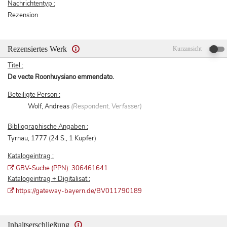
Nachrichtentyp :
Rezension
Rezensiertes Werk
Kurzansicht
Titel :
De vecte Roonhuysiano emmendato.
Beteiligte Person :
Wolf, Andreas
(Respondent, Verfasser)
Bibliographische Angaben :
Tyrnau, 1777 (24 S., 1 Kupfer)
Katalogeintrag :
GBV-Suche (PPN): 306461641
Katalogeintrag + Digitalisat :
https://gateway-bayern.de/BV011790189
Inhaltserschließung