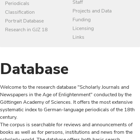
Staff
Periodicals
Projects and Data
Classification
Funding
Portrait Database
Licensing
Research in GJZ 18
Links
Database
Welcome to the research database "Scholarly Journals and
Newspapers in the Age of Enlightenment" conducted by the
Göttingen Academy of Sciences. It offers the most extensive
systematic index to German-language periodicals of the 18th
century.
The corpus is searchable for reviews and announcements of
books as well as for persons, institutions and news from the
scholarly world. The database offers both basic search,