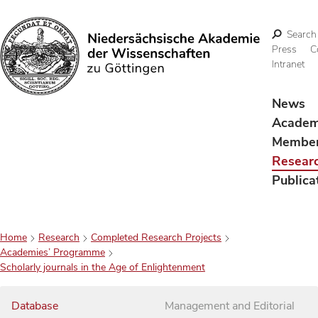
Search
Press
C
Intranet
Search
News
Acade
Membe
Resear
Publica
Home
Research
Completed Research Projects
Academies’ Programme
Scholarly journals in the Age of Enlightenment
Database
Management and Editorial