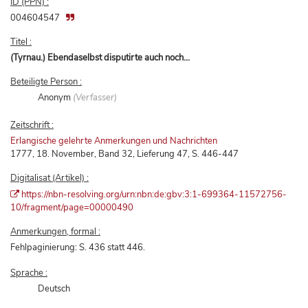
ID (PPN) :
004604547
Titel :
(Tyrnau.) Ebendaselbst disputirte auch noch...
Beteiligte Person :
Anonym
(Verfasser)
Zeitschrift :
Erlangische gelehrte Anmerkungen und Nachrichten
1777, 18. November, Band 32, Lieferung 47, S. 446-447
Digitalisat (Artikel) :
https://nbn-resolving.org/urn:nbn:de:gbv:3:1-699364-11572756-
10/fragment/page=00000490
Anmerkungen, formal :
Fehlpaginierung: S. 436 statt 446.
Sprache :
Deutsch