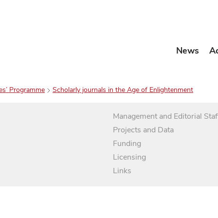
News
A
es’ Programme
Scholarly journals in the Age of Enlightenment
Management and Editorial Staf
Projects and Data
Funding
Licensing
Links