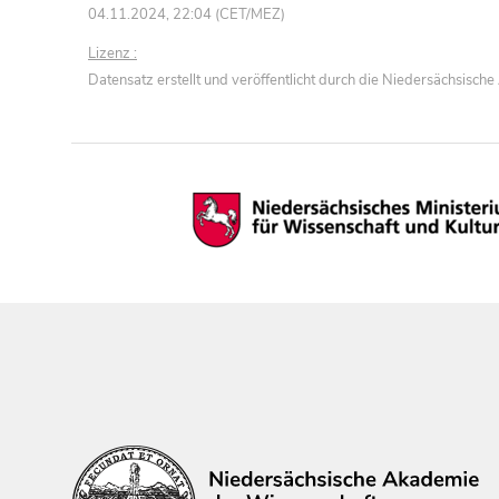
04.11.2024, 22:04 (CET/MEZ)
Lizenz :
Datensatz erstellt und veröffentlicht durch die Niedersächsisc