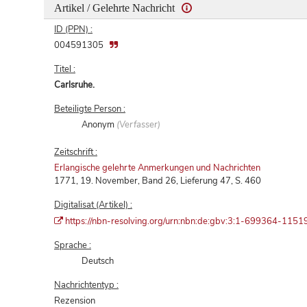
Artikel / Gelehrte Nachricht
ID (PPN) :
004591305
Titel :
Carlsruhe.
Beteiligte Person :
Anonym
(Verfasser)
Zeitschrift :
Erlangische gelehrte Anmerkungen und Nachrichten
1771, 19. November, Band 26, Lieferung 47, S. 460
Digitalisat (Artikel) :
https://nbn-resolving.org/urn:nbn:de:gbv:3:1-699364-1
Sprache :
Deutsch
Nachrichtentyp :
Rezension