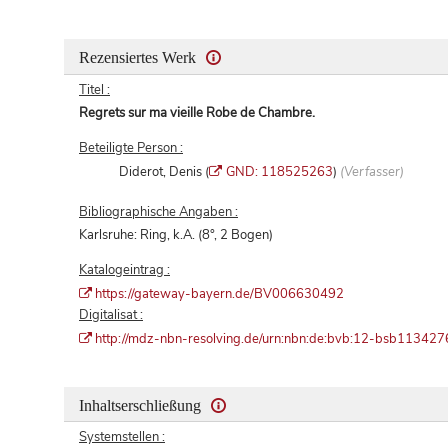
Rezensiertes Werk
Titel :
Regrets sur ma vieille Robe de Chambre.
Beteiligte Person :
Diderot, Denis (
GND: 118525263
)
(Verfasser)
Bibliographische Angaben :
Karlsruhe: Ring, k.A. (8°, 2 Bogen)
Katalogeintrag :
https://gateway-bayern.de/BV006630492
Digitalisat :
http://mdz-nbn-resolving.de/urn:nbn:de:bvb:12-bsb11342
Inhaltserschließung
Systemstellen :