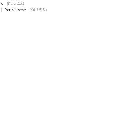
che
(Kü.3.2.3.)
| französische
(Kü.3.5.3.)