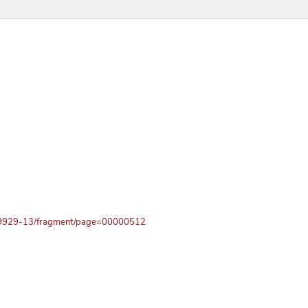
1519929-13/fragment/page=00000512