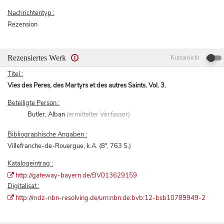
Nachrichtentyp :
Rezension
Rezensiertes Werk
Kurzansicht
Titel :
Vies des Peres, des Martyrs et des autres Saints. Vol. 3.
Beteiligte Person :
Butler, Alban
(ermittelter Verfasser)
Bibliographische Angaben :
Villefranche-de-Rouergue, k.A. (8°, 763 S.)
Katalogeintrag :
http://gateway-bayern.de/BV013629159
Digitalisat :
http://mdz-nbn-resolving.de/urn:nbn:de:bvb:12-bsb10789949-2