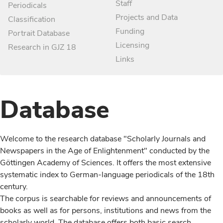
Staff
Periodicals
Projects and Data
Classification
Funding
Portrait Database
Licensing
Research in GJZ 18
Links
Database
Welcome to the research database "Scholarly Journals and
Newspapers in the Age of Enlightenment" conducted by the
Göttingen Academy of Sciences. It offers the most extensive
systematic index to German-language periodicals of the 18th
century.
The corpus is searchable for reviews and announcements of
books as well as for persons, institutions and news from the
scholarly world. The database offers both basic search,