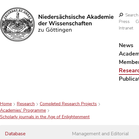
Search
Press
C
Intranet
Search
News
Acade
Membe
Resear
Publica
Home
Research
Completed Research Projects
Academies’ Programme
Scholarly journals in the Age of Enlightenment
Database
Management and Editorial