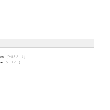
pen
(Phil.3.2.1.1.)
che
(Kü.3.2.3.)