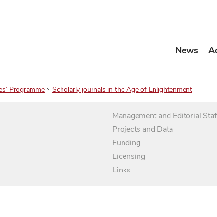
News
A
es’ Programme
Scholarly journals in the Age of Enlightenment
Management and Editorial Staf
Projects and Data
Funding
Licensing
Links