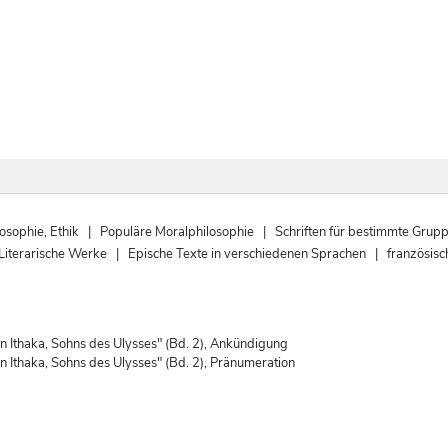
sophie, Ethik | Populäre Moralphilosophie | Schriften für bestimmte Grup
arische Werke | Epische Texte in verschiedenen Sprachen | französis
 Ithaka, Sohns des Ulysses" (Bd. 2), Ankündigung
 Ithaka, Sohns des Ulysses" (Bd. 2), Pränumeration