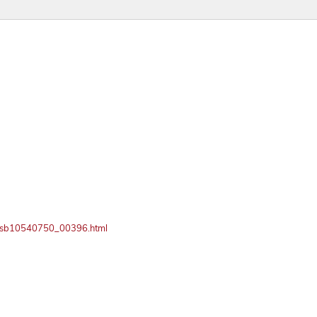
ay/bsb10540750_00396.html