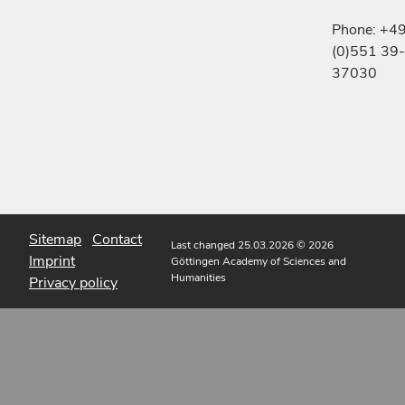
Phone: +4
(0)551 39-
37030
Sitemap
Contact
Last changed 25.03.2026
© 2026
Imprint
Göttingen Academy of Sciences and
Humanities
Privacy policy