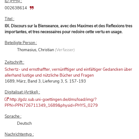
ID (PPN) :
002638614
Titel :
IIX. Discours sur la Bienseance, avec des Maximes et des Reflexions tres
importantes, et tres necessaires pour redoire cette vertu en usage.
Beteiligte Person :
Thomasius, Christian
(Verfasser)
Zeitschrift :
Schertz- und ernsthaffter, vernünfftiger und einfältiger Gedancken über
allerhand lustige und nützliche Bücher und Fragen
1689, März, Band 3, Lieferung 3, S. 157-193
Digitalisat (Artikel) :
http://gdz.sub.uni-goettingen.de/dms/load/img/?
PPN=PPN726711349_1689&physid=PHYS_0279
Sprache :
Deutsch
Nachrichtentyp :