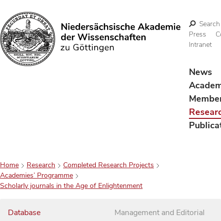
Search
Press
C
Intranet
Search
News
Acade
Membe
Resear
Publica
Home
Research
Completed Research Projects
Academies’ Programme
Scholarly journals in the Age of Enlightenment
Database
Management and Editorial