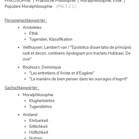
PHILOSOPHIE | Praktische Philosophie | Moralphilosophie, Ethik |
Populäre Moralphilosophie
(Phil.3.2.1.)
Personenschlagwörter :
Aristoteles
Ethik
Tugenden, Klassifikation
Velthuysen, Lambert van / "Epistolica dissertatio de principiis
iusti et decori, continens Apologiam pro tractatu Hobbaei, De
cive"
Bouhours, Dominique
"Les entretiens d'Ariste et d'Eugène"
"La manière de bien penser dans les ouvrages d'esprit"
Sachschlagwörter :
Moralphilosophie
Klugheitslehre
Tugendlehre
Anstand
Ehrbarkeit
Sittlichkeit
Höflichkeit
Nutzen