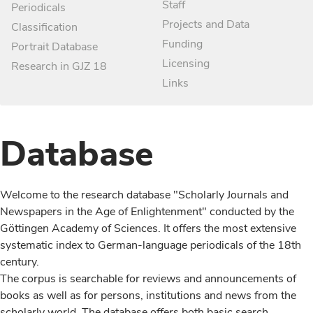
Staff
Periodicals
Projects and Data
Classification
Funding
Portrait Database
Licensing
Research in GJZ 18
Links
Database
Welcome to the research database "Scholarly Journals and
Newspapers in the Age of Enlightenment" conducted by the
Göttingen Academy of Sciences. It offers the most extensive
systematic index to German-language periodicals of the 18th
century.
The corpus is searchable for reviews and announcements of
books as well as for persons, institutions and news from the
scholarly world. The database offers both basic search,