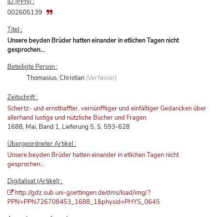
ID (PPN) :
002605139
Titel :
Unsere beyden Brüder hatten einander in etlichen Tagen nicht
gesprochen...
Beteiligte Person :
Thomasius, Christian
(Verfasser)
Zeitschrift :
Schertz- und ernsthaffter, vernünfftiger und einfältiger Gedancken über
allerhand lustige und nützliche Bücher und Fragen
1688, Mai, Band 1, Lieferung 5, S. 593-628
Übergeordneter Artikel :
Unsere beyden Brüder hatten einander in etlichen Tagen nicht
gesprochen...
Digitalisat (Artikel) :
http://gdz.sub.uni-goettingen.de/dms/load/img/?
PPN=PPN726708453_1688_1&physid=PHYS_0645