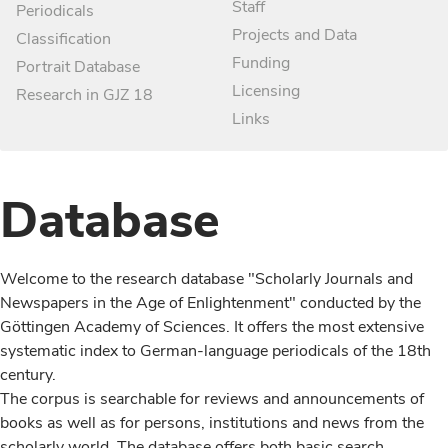
Staff
Periodicals
Projects and Data
Classification
Funding
Portrait Database
Licensing
Research in GJZ 18
Links
Database
Welcome to the research database "Scholarly Journals and
Newspapers in the Age of Enlightenment" conducted by the
Göttingen Academy of Sciences. It offers the most extensive
systematic index to German-language periodicals of the 18th
century.
The corpus is searchable for reviews and announcements of
books as well as for persons, institutions and news from the
scholarly world. The database offers both basic search,