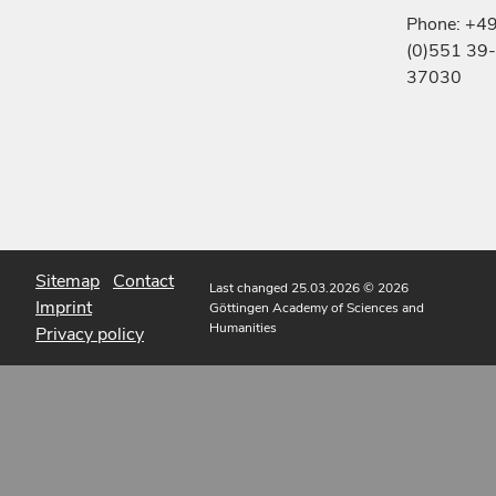
Phone: +4
(0)551 39-
37030
Sitemap
Contact
Last changed 25.03.2026
© 2026
Imprint
Göttingen Academy of Sciences and
Humanities
Privacy policy