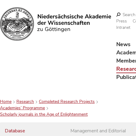
Search
Press
C
Intranet
Search
News
Acade
Membe
Resear
Publica
Home
Research
Completed Research Projects
Academies’ Programme
Scholarly journals in the Age of Enlightenment
Database
Management and Editorial