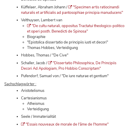
Küffelaer, Abraham Johann /
"Specimen artis ratiocinandi
naturalis et artificialis ad pantosophiae principia manuducens"
Velthuysen, Lambert van
"De cultu naturali, oppositus Tractatui theologico-politico
et operi posth. Benedicti de Spinosa"
Biographie
"Epistolica dissertatio de principiis iusti et decori"
Thomas Hobbes, Verteidigung
Hobbes, Thomas / "De Cive"
Schaller, Jacob /
"Dissertatio Philosophica, De Principiis
Decori Ad Apologiam, Pro Hobbio Conscriptam"
Pufendorf, Samuel von / "De iure naturae et gentium"
Sachschlagwörter :
Aristotelismus
Cartesianismus
Atheismus
Verteidigung
Seele / Immaterialität
"Essais nouveaux de morale de l'âme de l'homme"