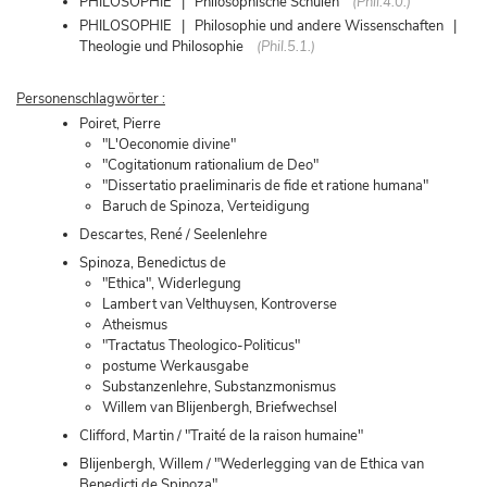
PHILOSOPHIE | Philosophische Schulen
(Phil.4.0.)
PHILOSOPHIE | Philosophie und andere Wissenschaften |
Theologie und Philosophie
(Phil.5.1.)
Personenschlagwörter :
Poiret, Pierre
"L'Oeconomie divine"
"Cogitationum rationalium de Deo"
"Dissertatio praeliminaris de fide et ratione humana"
Baruch de Spinoza, Verteidigung
Descartes, René / Seelenlehre
Spinoza, Benedictus de
"Ethica", Widerlegung
Lambert van Velthuysen, Kontroverse
Atheismus
"Tractatus Theologico-Politicus"
postume Werkausgabe
Substanzenlehre, Substanzmonismus
Willem van Blijenbergh, Briefwechsel
Clifford, Martin / "Traité de la raison humaine"
Blijenbergh, Willem / "Wederlegging van de Ethica van
Benedicti de Spinoza"