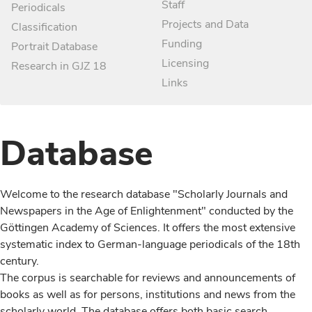
Staff
Periodicals
Projects and Data
Classification
Funding
Portrait Database
Licensing
Research in GJZ 18
Links
Database
Welcome to the research database "Scholarly Journals and
Newspapers in the Age of Enlightenment" conducted by the
Göttingen Academy of Sciences. It offers the most extensive
systematic index to German-language periodicals of the 18th
century.
The corpus is searchable for reviews and announcements of
books as well as for persons, institutions and news from the
scholarly world. The database offers both basic search,