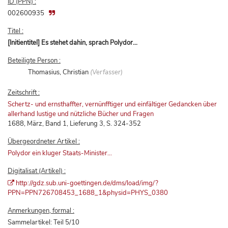
ID (PPN) :
002600935
Titel :
[Initientitel] Es stehet dahin, sprach Polydor...
Beteiligte Person :
Thomasius, Christian
(Verfasser)
Zeitschrift :
Schertz- und ernsthaffter, vernünfftiger und einfältiger Gedancken über
allerhand lustige und nützliche Bücher und Fragen
1688, März, Band 1, Lieferung 3, S. 324-352
Übergeordneter Artikel :
Polydor ein kluger Staats-Minister...
Digitalisat (Artikel) :
http://gdz.sub.uni-goettingen.de/dms/load/img/?
PPN=PPN726708453_1688_1&physid=PHYS_0380
Anmerkungen, formal :
Sammelartikel: Teil 5/10