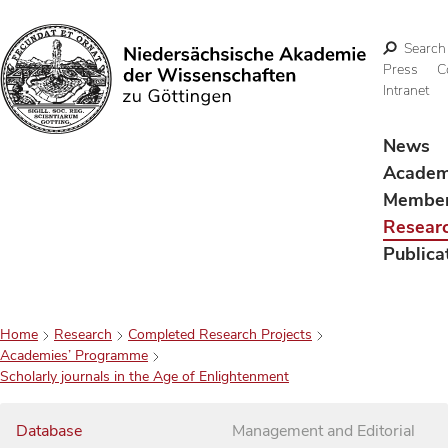
Search
Press
C
Intranet
Search
News
Acade
Membe
Resear
Publica
Home
Research
Completed Research Projects
Academies’ Programme
Scholarly journals in the Age of Enlightenment
Database
Management and Editorial