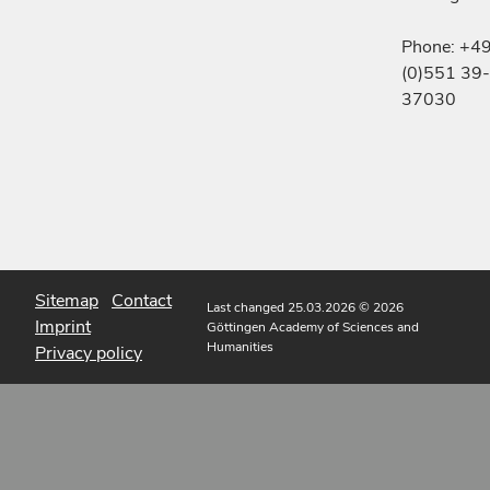
Phone: +4
(0)551 39-
37030
Sitemap
Contact
Last changed 25.03.2026
© 2026
Imprint
Göttingen Academy of Sciences and
Humanities
Privacy policy