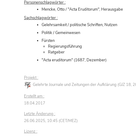
Personenschlagwörter :
Mencke, Otto / "Acta Eruditorum", Herausgabe
Sachschlagwörter :
Gelehrsamkeit / politische Schriften, Nutzen
Politik / Gemeinwesen
Fürsten
Regierungsführung
Ratgeber
"Acta eruditorum" (1687, Dezember)
Projekt :
Gelehrte Journale und Zeitungen der Aufklärung (GJZ 18,
Erstellt am :
18.04.2017
Letzte Änderung :
26.06.2025, 10:45 (CET/MEZ)
Lizenz :