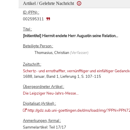
Artikel / Gelehrte Nachricht
ID (PPN) :
002595311
Titel :
[Initientitel] Hiermit endete Herr Augustin seine Relation...
Beteiligte Person :
Thomasius, Christian
(Verfasser)
Zeitschrift :
Schertz- und ernsthaffter, vernünfftiger und einfältiger Gedanc
1688, Januar, Band 1, Lieferung 1, S. 107-115
Übergeordneter Artikel :
Die Leipziger Neu-Jahrs-Messe...
Digitalisat (Artikel) :
http://gdz.sub.uni-goettingen.de/dms/load/img/?PPN=
Anmerkungen, formal :
Sammelartikel: Teil 17/17