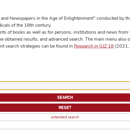
 and Newspapers in the Age of Enlightenment" conducted by the
cals of the 18th century.
s of books as well as for persons, institutions and news from t
he obtained results, and advanced search. The main menu also off
ent search strategies can be found in
Research in GJZ 18
(2021, 
extended search