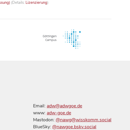
ssung)
(Details:
Lizenzierung
)
Email:
adw@adwgoe.de
www:
adw-goe.de
Mastodon:
@nawg@wisskomm.social
BlueSky:
@nawgoe.bsky.social