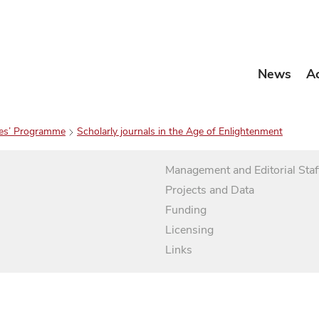
News
A
es’ Programme
Scholarly journals in the Age of Enlightenment
Management and Editorial Staf
Projects and Data
Funding
Licensing
Links