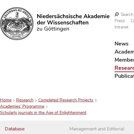
Search
Press
C
Intranet
Search
News
Acade
Membe
Resear
Publica
Home
Research
Completed Research Projects
Academies’ Programme
Scholarly journals in the Age of Enlightenment
Database
Management and Editorial