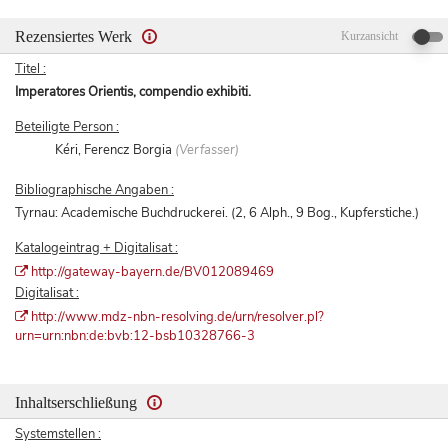
Rezensiertes Werk
Kurzansicht
Titel :
Imperatores Orientis, compendio exhibiti.
Beteiligte Person :
Kéri, Ferencz Borgia
(Verfasser)
Bibliographische Angaben :
Tyrnau: Academische Buchdruckerei. (2, 6 Alph., 9 Bog., Kupferstiche.)
Katalogeintrag + Digitalisat :
http://gateway-bayern.de/BV012089469
Digitalisat :
http://www.mdz-nbn-resolving.de/urn/resolver.pl?
urn=urn:nbn:de:bvb:12-bsb10328766-3
Inhaltserschließung
Systemstellen :