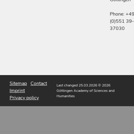
Phone: +4
(0)551 39-
37030
Sitemap
Contact
Last changed 25.03.2026
© 2026
Imprint
Göttingen Academy of Sciences and
Humanities
Privacy policy