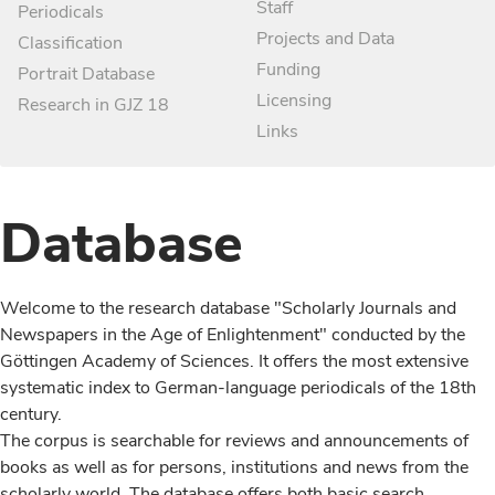
Staff
Periodicals
Projects and Data
Classification
Funding
Portrait Database
Licensing
Research in GJZ 18
Links
Database
Welcome to the research database "Scholarly Journals and
Newspapers in the Age of Enlightenment" conducted by the
Göttingen Academy of Sciences. It offers the most extensive
systematic index to German-language periodicals of the 18th
century.
The corpus is searchable for reviews and announcements of
books as well as for persons, institutions and news from the
scholarly world. The database offers both basic search,