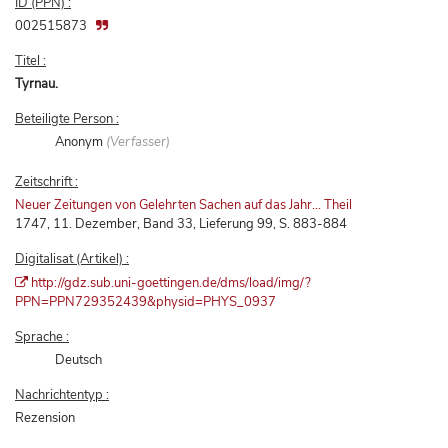
ID (PPN) :
002515873
Titel :
Tyrnau.
Beteiligte Person :
Anonym
(Verfasser)
Zeitschrift :
Neuer Zeitungen von Gelehrten Sachen auf das Jahr... Theil
1747, 11. Dezember, Band 33, Lieferung 99, S. 883-884
Digitalisat (Artikel) :
http://gdz.sub.uni-goettingen.de/dms/load/img/?
PPN=PPN729352439&physid=PHYS_0937
Sprache :
Deutsch
Nachrichtentyp :
Rezension