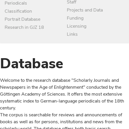
Staff
Periodicals
Projects and Data
Classification
Funding
Portrait Database
Licensing
Research in GJZ 18
Links
Database
Welcome to the research database "Scholarly Journals and
Newspapers in the Age of Enlightenment" conducted by the
Göttingen Academy of Sciences. It offers the most extensive
systematic index to German-language periodicals of the 18th
century.
The corpus is searchable for reviews and announcements of
books as well as for persons, institutions and news from the
scholarly world. The database offers both basic search,