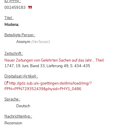
ID (PPN) :
002459183
Titel :
Modena.
Beteiligte Person :
Anonym
(Verfasser)
Zeitschrift :
Neuer Zeitungen von Gelehrten Sachen auf das Jahr... Theil
1747, 19. Juni, Band 33, Lieferung 49, S. 434-435
Digitalisat (Artikel) :
http://gdz.sub.uni-goettingen.de/dms/load/img/?
PPN=PPN729352439&physid=PHYS_0486
Sprache :
Deutsch
Nachrichtentyp :
Rezension