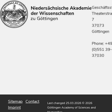
Geschäftsst
Theaterstr
7
37073
Göttingen
Phone: +4
(0)551 39-
37030
Sitemap
Contact
Last changed 25.03.2026
© 2026
Imprint
Göttingen Academy of Sciences and