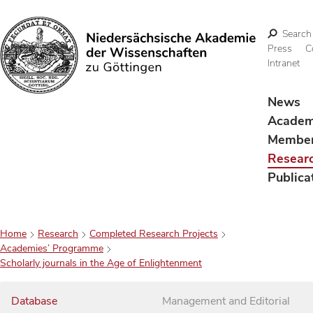
Search
Press
C
Intranet
Search
News
Acade
Membe
Resear
Publica
Home
Research
Completed Research Projects
Academies’ Programme
Scholarly journals in the Age of Enlightenment
Database
Management and Editorial