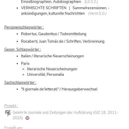
Einzelbiographien, Autobiographien
(Lit.3.2.)
VERMISCHTE SCHRIFTEN | Sammelrezensionen, -
ankündigungen, kulturelle Nachrichten
(Verm.5.0.)
Personenschlagwörter :
Robertus, Gaudentius / Todesmitteilung
Rocaberti, Juan Tomás de / Schriften, Verbrennung
Geogr. Schlagwörter :
Italien / literarische Neuerscheinungen
Paris
literarische Neuerscheinungen
Universität, Personalia
Sachschlagwörter :
"Il giornale de'letterati" / Herausgeberwechsel
Projekt :
Gelehrte Journale und Zeitungen der Aufklärung (GJZ 18, 2011-
2025)
Erstellt am :