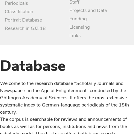
Staff
Periodicals
Projects and Data
Classification
Funding
Portrait Database
Licensing
Research in GJZ 18
Links
Database
Welcome to the research database "Scholarly Journals and
Newspapers in the Age of Enlightenment" conducted by the
Göttingen Academy of Sciences. It offers the most extensive
systematic index to German-language periodicals of the 18th
century.
The corpus is searchable for reviews and announcements of
books as well as for persons, institutions and news from the
scholarly world. The database offers both basic search,