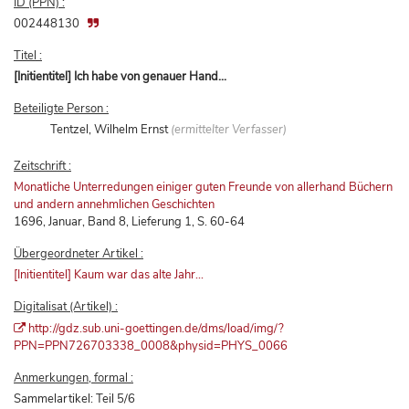
ID (PPN) :
002448130
Titel :
[Initientitel] Ich habe von genauer Hand...
Beteiligte Person :
Tentzel, Wilhelm Ernst
(ermittelter Verfasser)
Zeitschrift :
Monatliche Unterredungen einiger guten Freunde von allerhand Büchern
und andern annehmlichen Geschichten
1696, Januar, Band 8, Lieferung 1, S. 60-64
Übergeordneter Artikel :
[Initientitel] Kaum war das alte Jahr...
Digitalisat (Artikel) :
http://gdz.sub.uni-goettingen.de/dms/load/img/?
PPN=PPN726703338_0008&physid=PHYS_0066
Anmerkungen, formal :
Sammelartikel: Teil 5/6