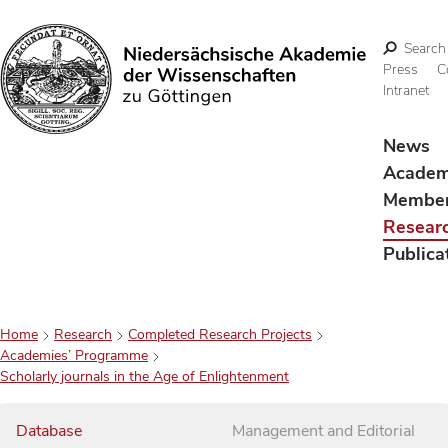
Search
Press
C
Intranet
Search
News
Acade
Membe
Resear
Publica
Home
Research
Completed Research Projects
Academies’ Programme
Scholarly journals in the Age of Enlightenment
Database
Management and Editorial