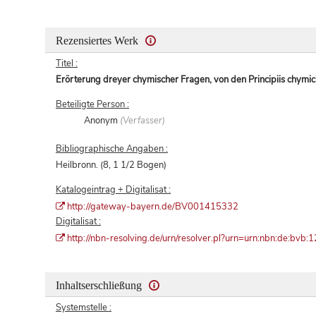
Rezensiertes Werk
Titel :
Erörterung dreyer chymischer Fragen, von den Principiis chymici
Beteiligte Person :
Anonym
(Verfasser)
Bibliographische Angaben :
Heilbronn. (8, 1 1/2 Bogen)
Katalogeintrag + Digitalisat :
http://gateway-bayern.de/BV001415332
Digitalisat :
http://nbn-resolving.de/urn/resolver.pl?urn=urn:nbn:de:b
Inhaltserschließung
Systemstelle :