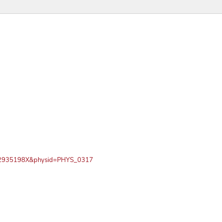
PN72935198X&physid=PHYS_0317