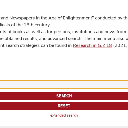
 and Newspapers in the Age of Enlightenment" conducted by the
cals of the 18th century.
s of books as well as for persons, institutions and news from t
he obtained results, and advanced search. The main menu also off
ent search strategies can be found in
Research in GJZ 18
(2021, 
extended search