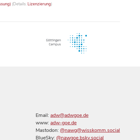
ssung)
(Details:
Lizenzierung
)
Email:
adw@adwgoe.de
www:
adw-goe.de
Mastodon:
@nawg@wisskomm.social
BlueSky:
@nawgoe.bsky.social