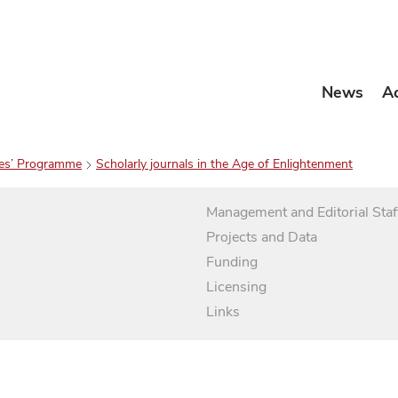
News
A
es’ Programme
Scholarly journals in the Age of Enlightenment
Management and Editorial Staf
Projects and Data
Funding
Licensing
Links