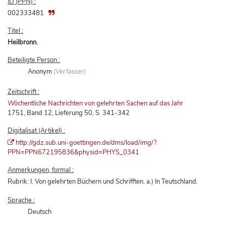
ID (PPN) :
002333481
Titel :
Heilbronn.
Beteiligte Person :
Anonym
(Verfasser)
Zeitschrift :
Wöchentliche Nachrichten von gelehrten Sachen auf das Jahr
1751, Band 12, Lieferung 50, S. 341-342
Digitalisat (Artikel) :
http://gdz.sub.uni-goettingen.de/dms/load/img/?
PPN=PPN672195836&physid=PHYS_0341
Anmerkungen, formal :
Rubrik: I. Von gelehrten Büchern und Schrifften. a.) In Teutschland.
Sprache :
Deutsch