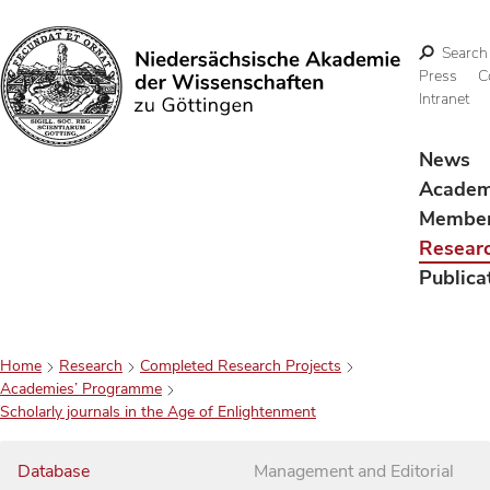
Search
Press
C
Intranet
Search
News
Acade
Membe
Resear
Publica
Home
Research
Completed Research Projects
Academies’ Programme
Scholarly journals in the Age of Enlightenment
Database
Management and Editorial