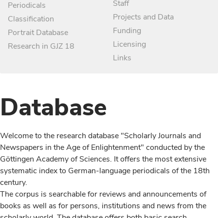
Staff
Periodicals
Projects and Data
Classification
Funding
Portrait Database
Licensing
Research in GJZ 18
Links
Database
Welcome to the research database "Scholarly Journals and
Newspapers in the Age of Enlightenment" conducted by the
Göttingen Academy of Sciences. It offers the most extensive
systematic index to German-language periodicals of the 18th
century.
The corpus is searchable for reviews and announcements of
books as well as for persons, institutions and news from the
scholarly world. The database offers both basic search,