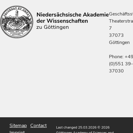
Geschäftsst
Theaterstr
7
37073
Göttingen
Phone: +4
(0)551 39-
37030
Sitemap
Contact
Last changed 25.03.2026
© 2026
Imprint
Göttingen Academy of Sciences and