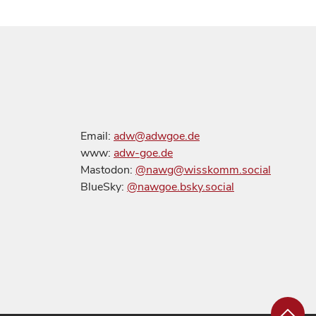
Email:
adw@adwgoe.de
www:
adw-goe.de
Mastodon:
@nawg@wisskomm.social
BlueSky:
@nawgoe.bsky.social