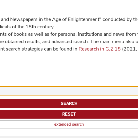
 and Newspapers in the Age of Enlightenment" conducted by the
cals of the 18th century.
s of books as well as for persons, institutions and news from t
he obtained results, and advanced search. The main menu also off
ent search strategies can be found in
Research in GJZ 18
(2021, 
extended search