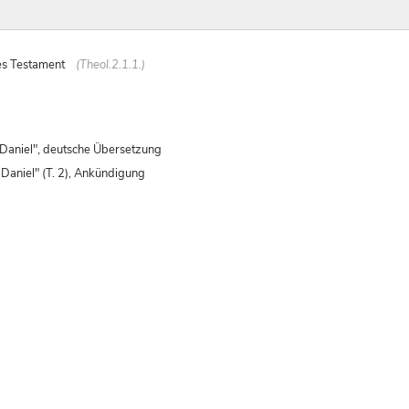
es Testament
(Theol.2.1.1.)
 Daniel", deutsche Übersetzung
Daniel" (T. 2), Ankündigung