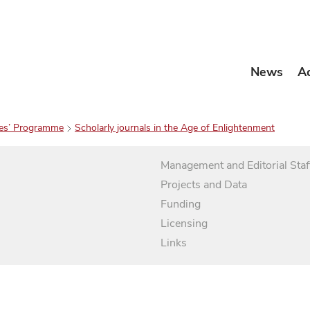
News
A
es’ Programme
Scholarly journals in the Age of Enlightenment
Management and Editorial Staf
Projects and Data
Funding
Licensing
Links