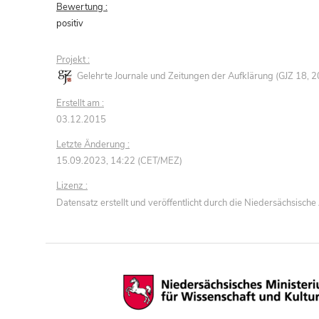
Bewertung :
positiv
Projekt :
Gelehrte Journale und Zeitungen der Aufklärung (GJZ 18,
Erstellt am :
03.12.2015
Letzte Änderung :
15.09.2023, 14:22 (CET/MEZ)
Lizenz :
Datensatz erstellt und veröffentlicht durch die Niedersächsisc