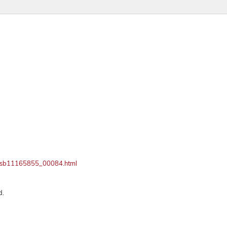
ay/bsb11165855_00084.html
d.