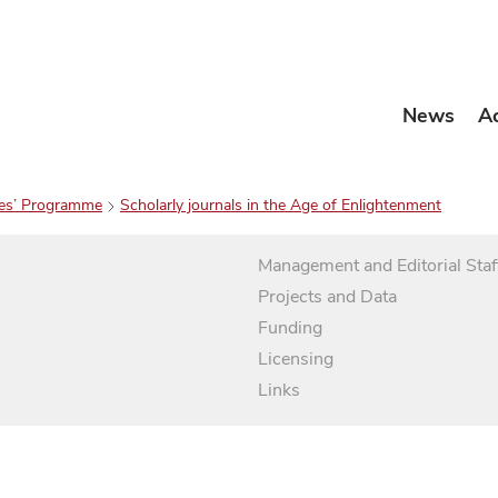
News
A
es’ Programme
Scholarly journals in the Age of Enlightenment
Management and Editorial Staf
Projects and Data
Funding
Licensing
Links