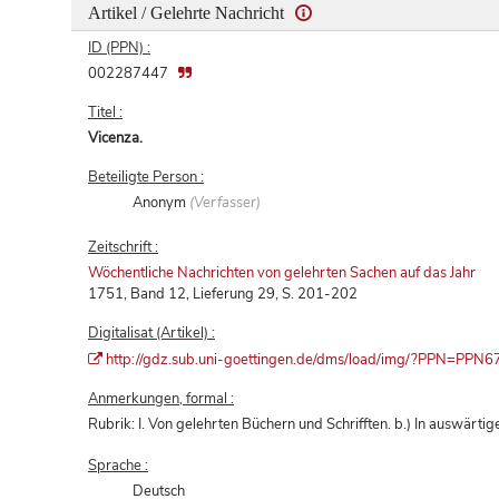
Artikel / Gelehrte Nachricht
ID (PPN) :
002287447
Titel :
Vicenza.
Beteiligte Person :
Anonym
(Verfasser)
Zeitschrift :
Wöchentliche Nachrichten von gelehrten Sachen auf das Jahr
1751, Band 12, Lieferung 29, S. 201-202
Digitalisat (Artikel) :
http://gdz.sub.uni-goettingen.de/dms/load/img/?PPN=P
Anmerkungen, formal :
Rubrik: I. Von gelehrten Büchern und Schrifften. b.) In auswärti
Sprache :
Deutsch