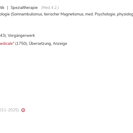
ik | Spezialtherapie
(Med.4.2.)
e (Somnambulismus, tierischer Magnetismus, med. Psychologie, physiolog
43), Vorgängerwerk
 medicale"
(1750), Übersetzung, Anzeige
 2011-2025)