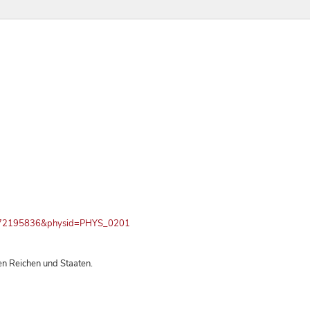
PN672195836&physid=PHYS_0201
gen Reichen und Staaten.