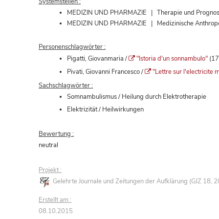
Systemstellen :
MEDIZIN UND PHARMAZIE | Therapie und Prognost
MEDIZIN UND PHARMAZIE | Medizinische Anthropologi
Personenschlagwörter :
Pigatti, Giovanmaria /
"Istoria d'un sonnambulo"
(17
Pivati, Giovanni Francesco /
"Lettre sur l'electricite
Sachschlagwörter :
Somnambulismus / Heilung durch Elektrotherapie
Elektrizität / Heilwirkungen
Bewertung :
neutral
Projekt :
Gelehrte Journale und Zeitungen der Aufklärung (GJZ 18,
Erstellt am :
08.10.2015