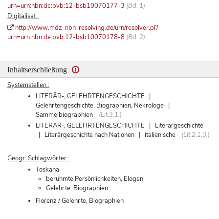
urn=urn:nbn:de:bvb:12-bsb10070177-3
(Bd. 1)
Digitalisat :
http://www.mdz-nbn-resolving.de/urn/resolver.pl?
urn=urn:nbn:de:bvb:12-bsb10070178-8
(Bd. 2)
Inhaltserschließung
Systemstellen :
LITERÄR-, GELEHRTENGESCHICHTE |
Gelehrtengeschichte, Biographien, Nekrologe |
Sammelbiographien
(Lit.3.1.)
LITERÄR-, GELEHRTENGESCHICHTE | Literärgeschichte
| Literärgeschichte nach Nationen | italienische
(Lit.2.1.3.)
Geogr. Schlagwörter :
Toskana
berühmte Persönlichkeiten, Elogen
Gelehrte, Biographien
Florenz / Gelehrte, Biographien