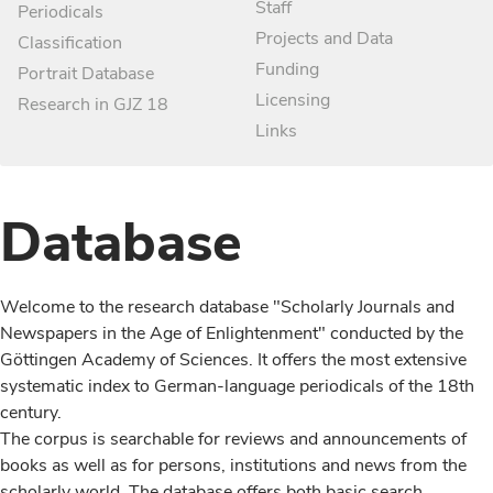
Staff
Periodicals
Projects and Data
Classification
Funding
Portrait Database
Licensing
Research in GJZ 18
Links
Database
Welcome to the research database "Scholarly Journals and
Newspapers in the Age of Enlightenment" conducted by the
Göttingen Academy of Sciences. It offers the most extensive
systematic index to German-language periodicals of the 18th
century.
The corpus is searchable for reviews and announcements of
books as well as for persons, institutions and news from the
scholarly world. The database offers both basic search,