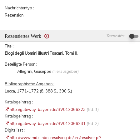
Nachrichtentyp :
Rezension
Rezensiertes Werk
Kurzansicht
Titel :
Elogi degli Uomini illustri Toscani, Tomi II.
Beteiligte Person :
Allegrini, Giuseppe
(Herausgeber)
Bibliographische Angaben :
Lucca, 1771-1772 (8, 388 S., 390 S.)
Katalogeintrag :
http://gateway-bayern.de/BV012066223
(Bd. 1)
Katalogeintrag :
http://gateway-bayern.de/BV012066231
(Bd. 2)
Digitalisat :
http://www.mdz-nbn-resolving.de/urn/resolver.pl?