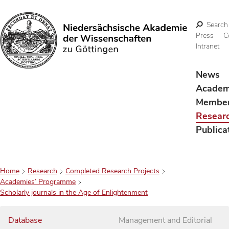
Search
Press
C
Intranet
Search
News
Acade
Membe
Resear
Publica
Home
Research
Completed Research Projects
Academies’ Programme
Scholarly journals in the Age of Enlightenment
Database
Management and Editorial