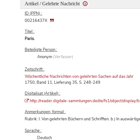
Artikel / Gelehrte Nachricht
ID (PPN) :
00216437X
Titel :
Paris.
Beteiligte Person :
Anonym
(Verfasser)
Zeitschrift :
Wöchentliche Nachrichten von gelehrten Sachen auf das Jahr
1750, Band 11, Lieferung 35, S. 248-249
Digitalisat (Artikel) :
http://reader.digitale-sammlungen.de/de/fs1/object/displ
Anmerkungen, formal :
Rubrik: I. Von gelehrten Büchern und Schrifften. b.) In auswärti
Sprache :
Deutsch