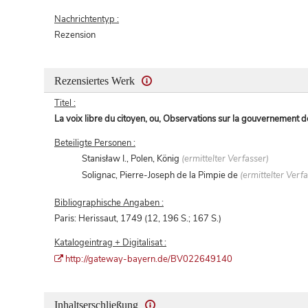
Nachrichtentyp :
Rezension
Rezensiertes Werk
Titel :
La voix libre du citoyen, ou, Observations sur la gouvernement d
Beteiligte Personen :
Stanisław I., Polen, König
(ermittelter Verfasser)
Solignac, Pierre-Joseph de la Pimpie de
(ermittelter Verf
Bibliographische Angaben :
Paris: Herissaut, 1749 (12, 196 S.; 167 S.)
Katalogeintrag + Digitalisat :
http://gateway-bayern.de/BV022649140
Inhaltserschließung