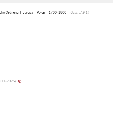
ische Ordnung | Europa | Polen | 1700-1800
(Gesch.7.9.1.)
 2011-2025)