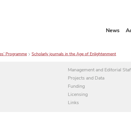
News
A
es’ Programme
Scholarly journals in the Age of Enlightenment
Management and Editorial Staf
Projects and Data
Funding
Licensing
Links