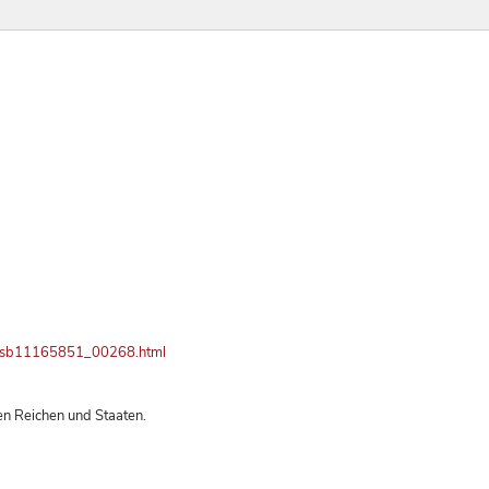
ay/bsb11165851_00268.html
gen Reichen und Staaten.