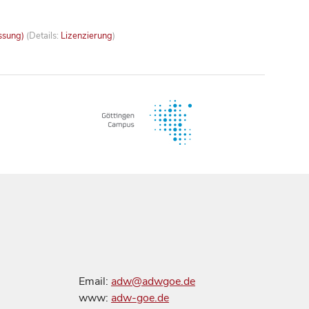
ssung)
(Details:
Lizenzierung
)
Email:
adw@adwgoe.de
www:
adw-goe.de