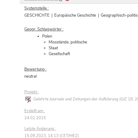
Systemstelle :
GESCHICHTE | Europäische Geschichte | Geographisch-polit
Geogr. Schlagwörter :
Polen
Missstände, politische
Staat
Gesellschaft
Bewertung :
neutral
Projekt :
Gelehrte Journale und Zeitungen der Aufklärung (GJZ 18,
Erstellt am :
24.02.2015
Letzte Änderung :
15.09.2023, 14:13 (CET/MEZ)