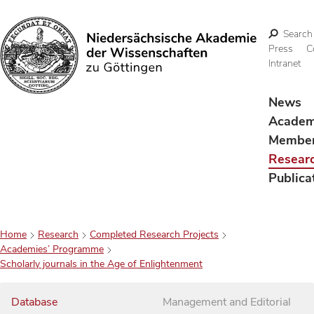
Search
Press
C
Intranet
Search
News
Acade
Membe
Resear
Publica
Home
Research
Completed Research Projects
Academies’ Programme
Scholarly journals in the Age of Enlightenment
Database
Management and Editorial