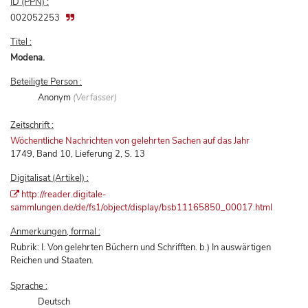
ID (PPN) :
002052253
Titel :
Modena.
Beteiligte Person :
Anonym
(Verfasser)
Zeitschrift :
Wöchentliche Nachrichten von gelehrten Sachen auf das Jahr
1749, Band 10, Lieferung 2, S. 13
Digitalisat (Artikel) :
http://reader.digitale-
sammlungen.de/de/fs1/object/display/bsb11165850_00017.html
Anmerkungen, formal :
Rubrik: I. Von gelehrten Büchern und Schrifften. b.) In auswärtigen
Reichen und Staaten.
Sprache :
Deutsch