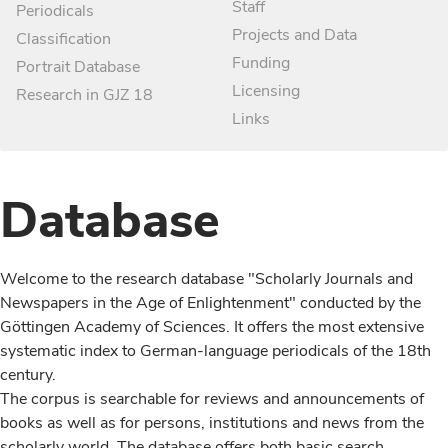
Staff
Periodicals
Projects and Data
Classification
Funding
Portrait Database
Licensing
Research in GJZ 18
Links
Database
Welcome to the research database "Scholarly Journals and
Newspapers in the Age of Enlightenment" conducted by the
Göttingen Academy of Sciences. It offers the most extensive
systematic index to German-language periodicals of the 18th
century.
The corpus is searchable for reviews and announcements of
books as well as for persons, institutions and news from the
scholarly world. The database offers both basic search,