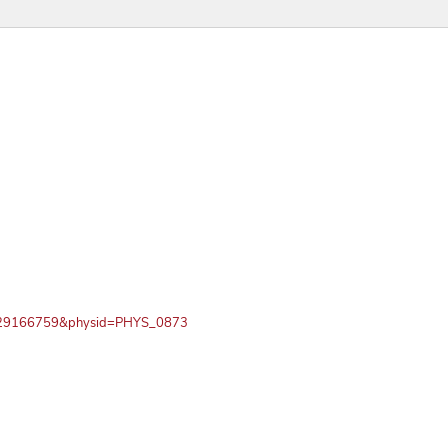
PN729166759&physid=PHYS_0873