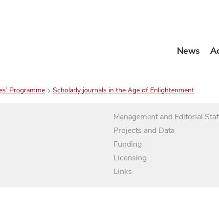
News
A
es’ Programme
Scholarly journals in the Age of Enlightenment
Management and Editorial Staf
Projects and Data
Funding
Licensing
Links