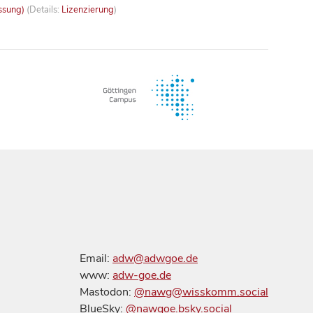
ssung)
(Details:
Lizenzierung
)
Email:
adw@adwgoe.de
www:
adw-goe.de
Mastodon:
@nawg@wisskomm.social
BlueSky:
@nawgoe.bsky.social