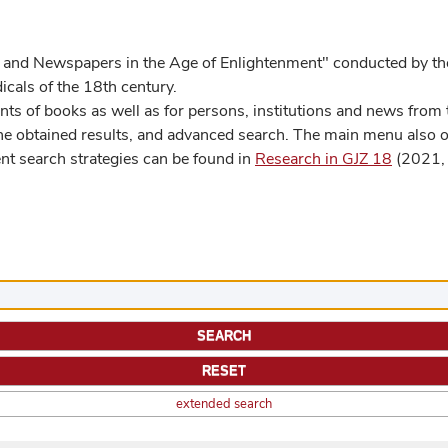
 and Newspapers in the Age of Enlightenment" conducted by the
cals of the 18th century.
s of books as well as for persons, institutions and news from t
he obtained results, and advanced search. The main menu also off
ent search strategies can be found in
Research in GJZ 18
(2021, 
extended search