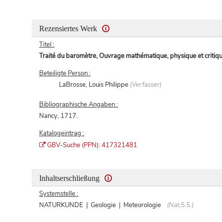
Rezensiertes Werk
Titel :
Traité du baromètre, Ouvrage mathématique, physique et critiqu
Beteiligte Person :
LaBrosse, Louis Philippe
(Verfasser)
Bibliographische Angaben :
Nancy, 1717.
Katalogeintrag :
GBV-Suche (PPN): 417321481
Inhaltserschließung
Systemstelle :
NATURKUNDE | Geologie | Meteorologie
(Nat.5.5.)