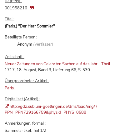
ID (PPN) :
001958216
Titel :
(Paris.) "Der Herr Sommier"
Beteiligte Person :
Anonym
(Verfasser)
Zeitschrift :
Neuer Zeitungen von Gelehrten Sachen auf das Jahr... Theil
1717, 18. August, Band 3, Lieferung 66, S. 530
Übergeordneter Artikel :
Paris.
Digitalisat (Artikel) :
http://gdz.sub.uni-goettingen.de/dms/load/img/?
PPN=PPN729166759&physid=PHYS_0588
Anmerkungen, formal :
Sammelartikel: Teil 1/2