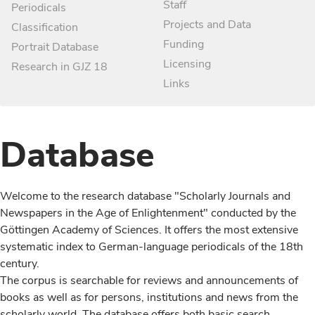
Staff
Periodicals
Projects and Data
Classification
Funding
Portrait Database
Licensing
Research in GJZ 18
Links
Database
Welcome to the research database "Scholarly Journals and
Newspapers in the Age of Enlightenment" conducted by the
Göttingen Academy of Sciences. It offers the most extensive
systematic index to German-language periodicals of the 18th
century.
The corpus is searchable for reviews and announcements of
books as well as for persons, institutions and news from the
scholarly world. The database offers both basic search,