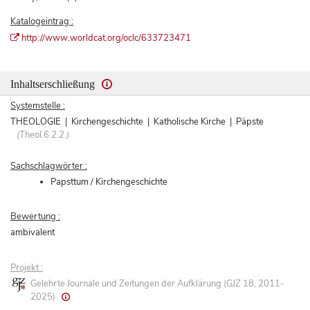
Katalogeintrag :
http://www.worldcat.org/oclc/633723471
Inhaltserschließung
Systemstelle :
THEOLOGIE | Kirchengeschichte | Katholische Kirche | Päpste
(Theol.6.2.2.)
Sachschlagwörter :
Papsttum / Kirchengeschichte
Bewertung :
ambivalent
Projekt :
Gelehrte Journale und Zeitungen der Aufklärung (GJZ 18, 2011-
2025)