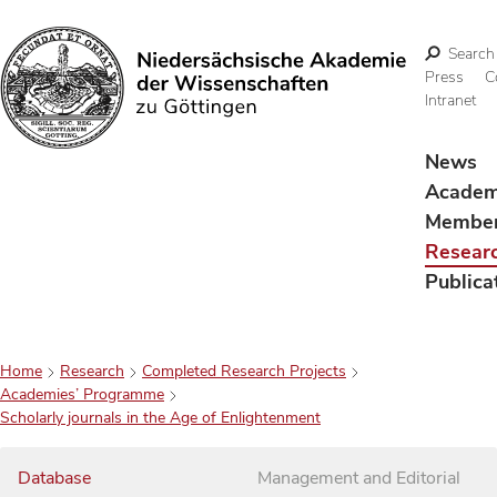
Search
Press
C
Intranet
Search
News
Acade
Membe
Resear
Publica
Home
Research
Completed Research Projects
Academies’ Programme
Scholarly journals in the Age of Enlightenment
Database
Management and Editorial