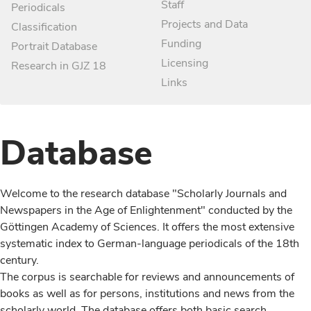
Staff
Periodicals
Projects and Data
Classification
Funding
Portrait Database
Licensing
Research in GJZ 18
Links
Database
Welcome to the research database "Scholarly Journals and
Newspapers in the Age of Enlightenment" conducted by the
Göttingen Academy of Sciences. It offers the most extensive
systematic index to German-language periodicals of the 18th
century.
The corpus is searchable for reviews and announcements of
books as well as for persons, institutions and news from the
scholarly world. The database offers both basic search,