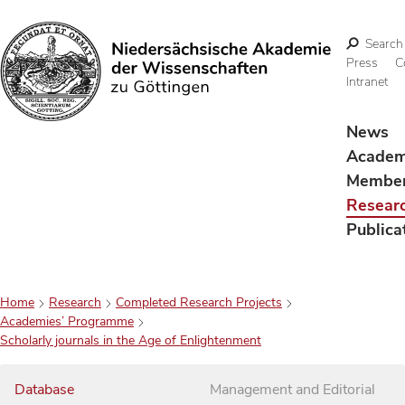
Search
Press
C
Intranet
Search
News
Acade
Membe
Resear
Publica
Home
Research
Completed Research Projects
Academies’ Programme
Scholarly journals in the Age of Enlightenment
Database
Management and Editorial